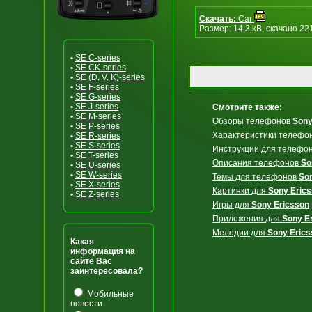
Скачать:
Car
Размер: 14,3 kB, скачано 22
•
SE C-series
•
SE CK-series
•
SE (D, V, K)-series
•
SE F-series
•
SE G-series
•
SE J-series
Смотрите также:
•
SE M-series
Обзоры телефонов
Sony
•
SE P-series
Характеристики телефо
•
SE R-series
•
SE S-series
Инструкции для телефо
•
SE T-series
Описания телефонов
So
•
SE U-series
•
SE W-series
Темы для телефонов
So
•
SE X-series
Картинки для
Sony Eric
•
SE Z-series
Игры для
Sony Ericsson
Приложения для
Sony E
Мелодии для
Sony Erics
Какая
информация на
сайте Вас
заинтересовала?
Мобильные
новости