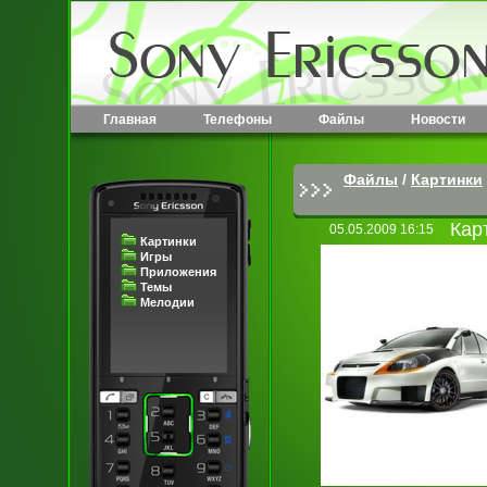
Главная
Телефоны
Файлы
Новости
Файлы
/
Картинки
Кар
05.05.2009 16:15
Картинки
Игры
Приложения
Темы
Мелодии