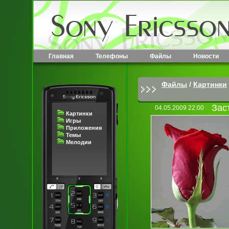
Главная
Телефоны
Файлы
Новости
Файлы
/
Картинки
Зас
04.05.2009 22:00
Картинки
Игры
Приложения
Темы
Мелодии