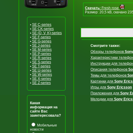
Скачать:
Fresh rose
Размер: 20,5 kB, скачано 23
•
SE C-series
•
SE CK-series
•
SE (D, V, K)-series
•
SE F-series
•
SE G-series
•
SE J-series
Смотрите также:
•
SE M-series
Обзоры телефонов
Sony
•
SE P-series
Характеристики телефо
•
SE R-series
•
SE S-series
Инструкции для телефо
•
SE T-series
Описания телефонов
So
•
SE U-series
•
SE W-series
Темы для телефонов
So
•
SE X-series
Картинки для
Sony Eric
•
SE Z-series
Игры для
Sony Ericsson
Приложения для
Sony E
Мелодии для
Sony Erics
Какая
информация на
сайте Вас
заинтересовала?
Мобильные
новости