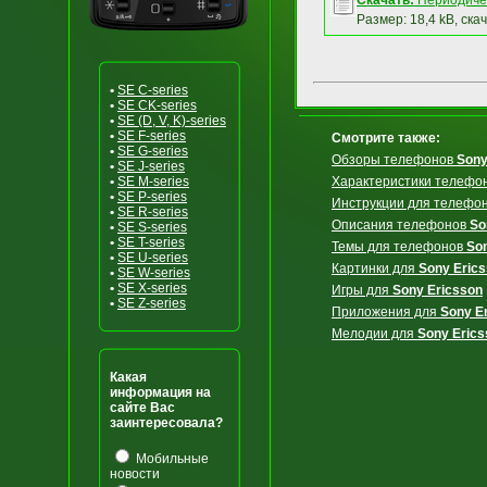
Скачать:
Периодичес
Размер: 18,4 kB, ска
•
SE C-series
•
SE CK-series
•
SE (D, V, K)-series
•
SE F-series
Смотрите также:
•
SE G-series
Обзоры телефонов
Sony
•
SE J-series
•
SE M-series
Характеристики телефо
•
SE P-series
Инструкции для телефо
•
SE R-series
Описания телефонов
So
•
SE S-series
•
SE T-series
Темы для телефонов
So
•
SE U-series
Картинки для
Sony Eric
•
SE W-series
•
SE X-series
Игры для
Sony Ericsson
•
SE Z-series
Приложения для
Sony E
Мелодии для
Sony Erics
Какая
информация на
сайте Вас
заинтересовала?
Мобильные
новости