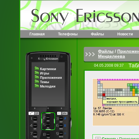
Главная
Телефоны
Файлы
Новости
Файлы
/
Приложе
Менделеева
Таб
04.05.2008 09:37
Картинки
Игры
Приложения
Темы
Мелодии