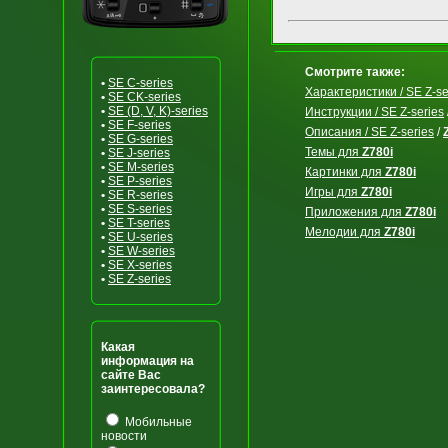
Смотрите также:
•
SE C-series
Характеристики / SE Z-se
•
SE CK-series
•
SE (D, V, K)-series
Инструкции / SE Z-series
•
SE F-series
Описания / SE Z-series
/
•
SE G-series
Темы для
Z780i
•
SE J-series
•
SE M-series
Картинки для
Z780i
•
SE P-series
Игры для
Z780i
•
SE R-series
•
SE S-series
Приложения для
Z780i
•
SE T-series
Мелодии для
Z780i
•
SE U-series
•
SE W-series
•
SE X-series
•
SE Z-series
Какая
информация на
сайте Вас
заинтересовала?
Мобильные
новости