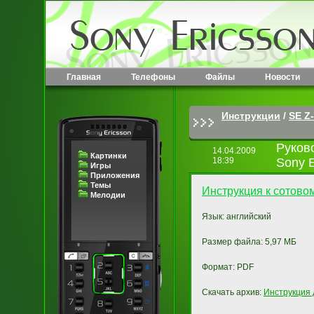
Главная
Телефоны
Файлы
Новости
Инструкции
/
SE Z-
Руков
14.04.2009
Картинки
18:39
Sony E
Игры
Приложения
Темы
Инструкция к сотово
Мелодии
Язык: английский
Размер файла: 5,97 МБ
Формат: PDF
Скачать архив:
Инструкция 