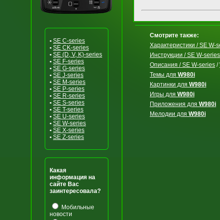
Смотрите также:
•
SE C-series
Характеристики / SE W-s
•
SE CK-series
•
SE (D, V, K)-series
Инструкции / SE W-series
•
SE F-series
Описания / SE W-series
/
•
SE G-series
Темы для
W980i
•
SE J-series
•
SE M-series
Картинки для
W980i
•
SE P-series
Игры для
W980i
•
SE R-series
•
SE S-series
Приложения для
W980i
•
SE T-series
Мелодии для
W980i
•
SE U-series
•
SE W-series
•
SE X-series
•
SE Z-series
Какая
информация на
сайте Вас
заинтересовала?
Мобильные
новости