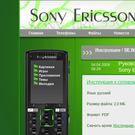
Главная
Телефоны
Файлы
Новости
Инструкции
/
SE W
Руков
04.04.2009
Картинки
08:29
Sony E
Игры
Приложения
Темы
Инструкция к сотово
Мелодии
Язык: русский
Размер файла: 2,0 МБ
Формат: PDF
Скачать архив:
Инструкция 