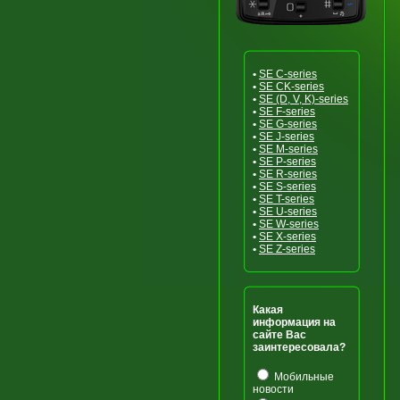
•
SE C-series
•
SE CK-series
•
SE (D, V, K)-series
•
SE F-series
•
SE G-series
•
SE J-series
•
SE M-series
•
SE P-series
•
SE R-series
•
SE S-series
•
SE T-series
•
SE U-series
•
SE W-series
•
SE X-series
•
SE Z-series
Какая
информация на
сайте Вас
заинтересовала?
Мобильные
новости