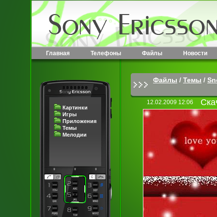
Главная
Телефоны
Файлы
Новости
Файлы
/
Темы
/
Sn
Ска
12.02.2009 12:06
Картинки
Игры
Приложения
Темы
Мелодии