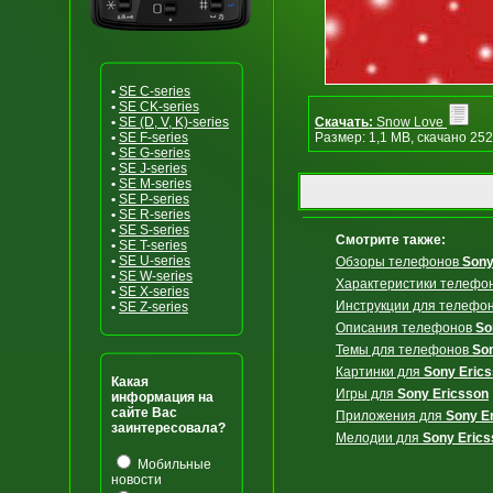
•
SE C-series
•
SE CK-series
•
SE (D, V, K)-series
Скачать:
Snow Love
•
SE F-series
Размер: 1,1 MB, скачано 252
•
SE G-series
•
SE J-series
•
SE M-series
•
SE P-series
•
SE R-series
•
SE S-series
Смотрите также:
•
SE T-series
•
SE U-series
Обзоры телефонов
Sony
•
SE W-series
Характеристики телефо
•
SE X-series
Инструкции для телефо
•
SE Z-series
Описания телефонов
So
Темы для телефонов
So
Картинки для
Sony Eric
Какая
Игры для
Sony Ericsson
информация на
сайте Вас
Приложения для
Sony E
заинтересовала?
Мелодии для
Sony Erics
Мобильные
новости