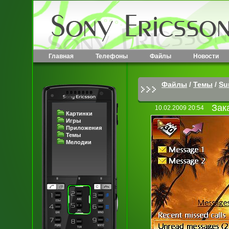
Главная
Телефоны
Файлы
Новости
Файлы
/
Темы
/
Su
Зак
10.02.2009 20:54
Картинки
Игры
Приложения
Темы
Мелодии