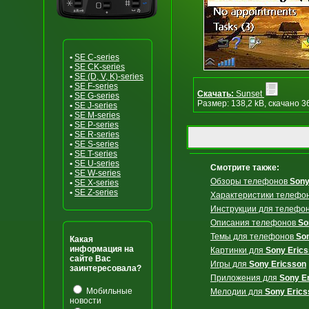
•
SE C-series
•
SE CK-series
•
SE (D, V, K)-series
•
SE F-series
Скачать:
Sunset
•
SE G-series
Размер: 138,2 kB, скачано 3
•
SE J-series
•
SE M-series
•
SE P-series
•
SE R-series
•
SE S-series
•
SE T-series
•
SE U-series
Смотрите также:
•
SE W-series
Обзоры телефонов
Sony
•
SE X-series
•
SE Z-series
Характеристики телефо
Инструкции для телефо
Описания телефонов
So
Темы для телефонов
So
Какая
информация на
Картинки для
Sony Eric
сайте Вас
Игры для
Sony Ericsson
заинтересовала?
Приложения для
Sony E
Мобильные
Мелодии для
Sony Erics
новости