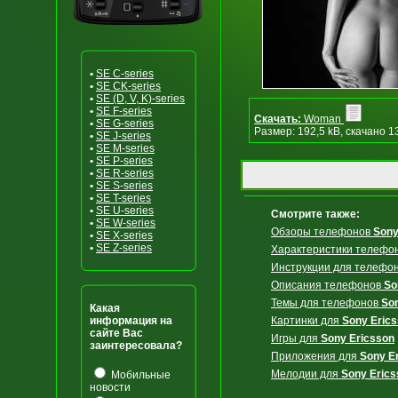
•
SE C-series
•
SE CK-series
•
SE (D, V, K)-series
•
SE F-series
Скачать:
Woman
•
SE G-series
Размер: 192,5 kB, скачано 1
•
SE J-series
•
SE M-series
•
SE P-series
•
SE R-series
•
SE S-series
•
SE T-series
•
SE U-series
Смотрите также:
•
SE W-series
Обзоры телефонов
Sony
•
SE X-series
•
SE Z-series
Характеристики телефо
Инструкции для телефо
Описания телефонов
So
Темы для телефонов
So
Какая
информация на
Картинки для
Sony Eric
сайте Вас
Игры для
Sony Ericsson
заинтересовала?
Приложения для
Sony E
Мелодии для
Sony Erics
Мобильные
новости