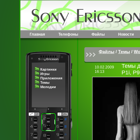
Главная
Телефоны
Файлы
Новости
Файлы
/
Темы
/
W
Темы д
10.02.2009
Картинки
16:13
P1i, P
Игры
Приложения
Темы
Мелодии