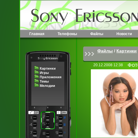
Главная
Телефоны
Файлы
Новости
Файлы
/
Картинки
Фот
20.12.2008 12:38
Картинки
Игры
Приложения
Темы
Мелодии