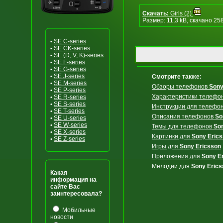
Скачать:
Girls (2)
Размер: 11,3 kB, скачано 25
•
SE C-series
•
SE CK-series
•
SE (D, V, K)-series
•
SE F-series
•
SE G-series
•
SE J-series
Смотрите также:
•
SE M-series
Обзоры телефонов
Sony
•
SE P-series
Характеристики телефо
•
SE R-series
•
SE S-series
Инструкции для телефо
•
SE T-series
Описания телефонов
So
•
SE U-series
•
SE W-series
Темы для телефонов
So
•
SE X-series
Картинки для
Sony Eric
•
SE Z-series
Игры для
Sony Ericsson
Приложения для
Sony E
Мелодии для
Sony Erics
Какая
информация на
сайте Вас
заинтересовала?
Мобильные
новости