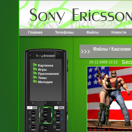
Главная
Телефоны
Файлы
Новости
Файлы
/
Картинки
Бес
20.12.2008 12:12
Картинки
Игры
Приложения
Темы
Мелодии