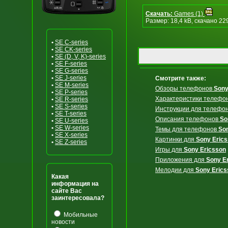
Скачать:
Games (1)
Размер: 18,4 kB, скачано 22
•
SE C-series
•
SE CK-series
•
SE (D, V, K)-series
•
SE F-series
•
SE G-series
•
SE J-series
Смотрите также:
•
SE M-series
Обзоры телефонов
Sony
•
SE P-series
Характеристики телефо
•
SE R-series
•
SE S-series
Инструкции для телефо
•
SE T-series
Описания телефонов
So
•
SE U-series
•
SE W-series
Темы для телефонов
So
•
SE X-series
Картинки для
Sony Eric
•
SE Z-series
Игры для
Sony Ericsson
Приложения для
Sony E
Мелодии для
Sony Erics
Какая
информация на
сайте Вас
заинтересовала?
Мобильные
новости