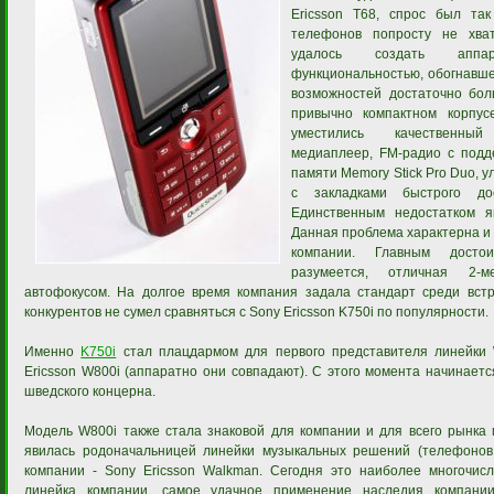
Ericsson T68, спрос был так
телефонов попросту не хват
удалось создать аппа
функциональностью, обогнавшей
возможностей достаточно бол
привычно компактном корпусе
уместились качественны
медиаплеер, FM-радио с подд
памяти Memory Stick Pro Duo,
с закладками быстрого до
Единственным недостатком я
Данная проблема характерна и
компании. Главным досто
разумеется, отличная 2-м
автофокусом. На долгое время компания задала стандарт среди вст
конкурентов не сумел сравняться с Sony Ericsson K750i по популярности.
Именно
K750i
стал плацдармом для первого представителя линейки 
Ericsson W800i (аппаратно они совпадают). C этого момента начинает
шведского концерна.
Модель W800i также стала знаковой для компании и для всего рынка
явилась родоначальницей линейки музыкальных решений (телефонов,
компании - Sony Ericsson Walkman. Сегодня это наиболее многочис
линейка компании, самое удачное применение наследия компании