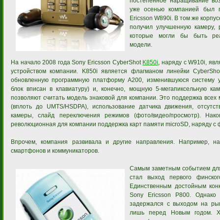
постепенное наращивание воз
уже осенью компанией был 
Ericsson W890i. В том же корпус
получил улучшенную камеру, 
которые могли бы быть ре
модели.
На начало 2008 года Sony Ericsson CyberShot
K850i
, наряду с W910i, яв
устройством компании. K850i является флагманом линейки CyberSho
обновленную программную платформу A200, изменившуюся систему у
блок вписан в клавиатуру) и, конечно, мощную 5-мегапиксельную кам
позволяют считать модель знаковой для компании. Это поддержка всех
(вплоть до UMTS/HSDPA), использование датчика движения, отсутст
камеры, слайд переключения режимов (фото/видео/просмотр). Нако
революционная для компании поддержка карт памяти microSD, наряду с
Впрочем, компания развивала и другие направления. Например, н
смартфонов и коммуникаторов.
Самым заметным событием для 
стал выход первого финско
Единственным достойным конк
Sony Ericsson P800. Однако
задержался с выходом на рын
лишь перед Новым годом. Х