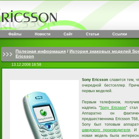
Файлы
Новости
Сайт
Статьи
Ссылки
Полезная информация
/
История знаковых моделей So
Ericsson
13.12.2008 16:58
Sony Ericsson
славится тем, ч
очередной бестселлер. При
первых моделей.
Первым телефоном, получи
надпись "
Sony Ericsson
" стал
Аппаратно он фактиче
предшественника Ericsson T68
Sony был топовым аппарат
шведского производителя
. И
новая модель была интересн