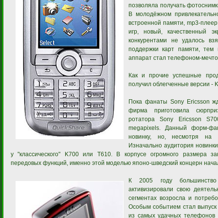
позволяла получать фотоснимк
В молодёжном привлекательн
встроенной памяти, mp3-плеер,
игр, новый, качественный 
конкурентами не удалось взя
поддержки карт памяти, тем 
аппарат стал телефоном-мечто
Как и прочие успешные проду
получил облегченные версии - K
Пока фанаты Sony Ericsson ж
фирма приготовила сюрпри
ротатора Sony Ericsson S7
megapixels. Данный форм-ф
новинку, но, несмотря на 
Изначально аудитория новинки
у "классического" K700 или T610. В корпусе огромного размера з
передовых функций, именно этой моделью японо-шведский концерн начал
К 2005 году большинство
активизировали свою деятельн
сегментах возросла и потребо
Особым событием стал выпуск S
из самых удачных телефонов к