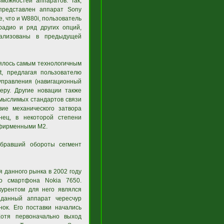
можностей аппаратов. Так,
представлен аппарат Sony
е, что и W880i, пользователь
радио и ряд других опций,
ализованы в предыдущей
лялось самым технологичным
t, предлагая пользователю
правления (навигационный
еру. Другие новации также
 мыслимых стандартов связи
вие механического затвора
нец, в некоторой степени
 фирменными M2.
абравший обороты сегмент
данного рынка в 2002 году
го смартфона Nokia 7650.
урентом для него являлся
 данный аппарат чересчур
ок. Его поставки начались
отя первоначально выход