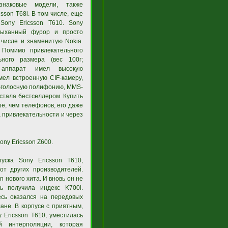
наковые модели, также
sson T68i. В том числе, еще
Sony Ericsson Т610. Sony
слыханный фурор и просто
м числе и знаменитую Nokia.
 Помимо привлекательного
ьного размера (вес 100г;
 аппарат имел высокую
мел встроенную CIF-камеру,
2-голосную полифонию, MMS-
 стала бестселлером. Купить
ше, чем телефонов, его даже
 привлекательности и через
ony Ericsson Z600.
уска Sony Ericsson T610,
т других производителей.
n нового хита. И вновь он не
ь получила индекс K700i.
сь оказался на передовых
ане. В корпусе с приятным,
 Ericsson T610, уместилась
 интерполяции, которая