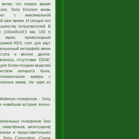
 велик, что первое время
ало. Sony Ericsson вновь
рат с максимальной
 свое время. И сегодня его
ьшинству пользователей. В
 (100х46х19,5 мм, 100 г)
й экран, превосходный
ержкой RDS, слот для карт
 улучшенный интерфейс меню
ступа и многое другое.
влялось отсутствие EDGE.
 для более поздних моделей
инством аппарата была,
егапиксельная камера с
роенных камер. Ни один из
Walkman-телефонов - Sony
ся новейшая история японо-
 мобильных телефонов. Она
 смартфонов, аксессуаров)
ленная и представительная
 Sony Corporation. Среди