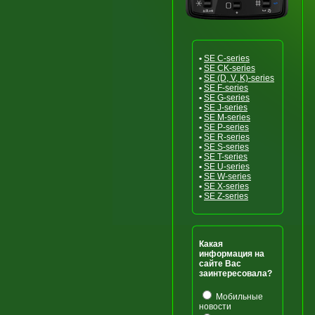
•
SE C-series
•
SE CK-series
•
SE (D, V, K)-series
•
SE F-series
•
SE G-series
•
SE J-series
•
SE M-series
•
SE P-series
•
SE R-series
•
SE S-series
•
SE T-series
•
SE U-series
•
SE W-series
•
SE X-series
•
SE Z-series
Какая
информация на
сайте Вас
заинтересовала?
Мобильные
новости