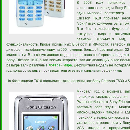
В 2003 году появились з
использовавшие идеи Sony Eric
один мировой бестселлер - 
Ericsson T610 произвёл не
"убил" всех конкурентов, в то
Это был телефон будущего!
статусного вида и оптимал
размеры 102х44х19 мм),
функциональность. Кроме привычных Bluetooth и ИК-порта, телефон и
диктофон, телефонную книгу на 500 номеров, большой цветной экран, 3
клиент и т.д. В то время данная модель опережала своё время и надолго
Sony Ericsson T610 было весьма непросто, так как желающих было боль
разыгрывали различные
лотереи мира
. Дефицитная модель не потеряла
год, когда остальные производители ответили сильными решениями.
На базе модели T610 появились такие новинки, как Sony Ericsson T630 и S
Миновал год с момента вып
появились сильные решения о
Рынок требовал от Sony Ericsso
заставил себя ждать. Модел
Японо-шведский тандем и зде
позициях в технологическом пл
уже менее строгим, чем у Sony
VGA камера с программной