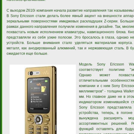
С выходом Z610i компания начала развитие направления так называемы
В Sony Ericsson стали делать более явный акцент на внешности аппар
зеркальными поверхностями имиджевых раскладушек Z-серии. Больши
рамках данного направления получили изменения в дизайне. Так, многи
похвастать новым исполнением клавиатуры, навигационного блока. Кн
представляли из себя узкие полоски. Это бросалось в глаза, однако н
устройств. Больше внимания стало уделяться материалам корпуса.
металл, как анодированный алюминий, так и нержавеющая сталь. В б
ожидается еще больше.
Модель Sony Ericsson W
соответствует политике "э
Однако может похваст
отличительными особенност
компании и с ним Sony Ericsson
миллиметров" - толщина Walk
мм. Но главное даже не в это
индикатором изменившейся ст
Sony Ericsson представлял
устройства, теперь, в погон
вынуждена расширять м
ассортиментных решений. 
функций оставлять для буду