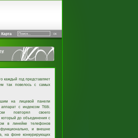
Карта
ny
то каждый год представляет
чем так повелось с самых
вшим на лицевой панели
 аппарат с индексом T68i.
ски повторял своего
, который до объединения с
ом в линейке телефонов
 функционально, и внешне
а, на фоне конкурирующих