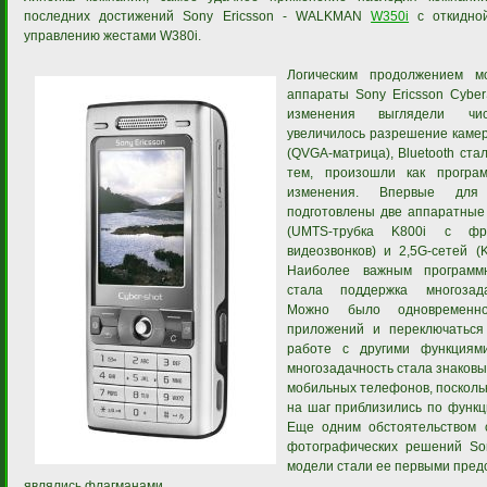
последних достижений Sony Ericsson - WALKMAN
W350i
с откидной
управлению жестами W380i.
Логическим продолжением м
аппараты Sony Ericsson Cyber
изменения выглядели чи
увеличилось разрешение камеры
(QVGA-матрица), Bluetooth ст
тем, произошли как програ
изменения. Впервые для
подготовлены две аппаратные
(UMTS-трубка K800i с фр
видеозвонков) и 2,5G-сетей (
Наиболее важным программ
стала поддержка многозада
Можно было одновременн
приложений и переключаться
работе с другими функциям
многозадачность стала знаковы
мобильных телефонов, посколь
на шаг приблизились по функц
Еще одним обстоятельством с
фотографических решений Son
модели стали ее первыми пред
являлись флагманами.