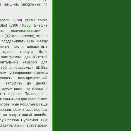
 крышкой, уникальный по
одели K750i стали также
Shot K790i /
K800i
. Внешне
сто количественными -
 (3,2 мегапикселя), экрана
ал поддерживать EDR. Между
ммные, так и аппаратные
 одного корпуса были
 платформы - для 3G-сетей
онтальной камерой для
K790i с поддержкой EDGE).
ным усовершенствованием
чности Java-приложений.
о запустить до десяти
 между ними, не говоря о
и телефона. Полноценная
м событием для всего рынка
ку обычные мобильники еще
иональности к смартфонам.
тал запуск новой линейки
y Ericsson CyberShot. Обе
ставителями и первое время