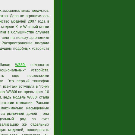
х эмоциональных продуктов.
атов. Дело не ограничилось
нство моделей 2007 года в
е модели K- и W-серий могли
опки в большинстве случаев
е шло на пользу эргономике
 Распространение получил
удущем подобных устройств
alkman
W880i
полностью
моциональных" устройств.
ать еще несколькими
ями. Это первый тонкофон
 все-таки вступила в "гонку
man W880i не превышает 10
м, ведь модель W880i стала
ратегии компании. Раньше
а максимально насыщенные
е за рыночной долей , она
одельный ряд за счет
Реализацию же отдельных
щих моделей, планировать