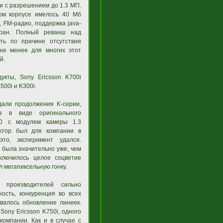
и с разрешением до 1.3 МП.
ом корпусе имелось 40 Мб
 FM-радио, поддержка java-
экран. Полный реванш над
ть по причине отсутствия
не менее для многих этот
й.
кты, Sony Ericsson K700i
500i и K300i.
дали продолжения K-серии,
з в виде оригинального
00 с модулем камеры 1.3
актор был для компании в
это, эксперимент удался.
 была значительно уже, чем
аключилось целое соцветие
 мегапиксельную гонку.
 производителей сильно
ость, конкуренция во всех
валось обновление линеек.
ony Ericsson K750i, одного
омпании. Как и в случае с