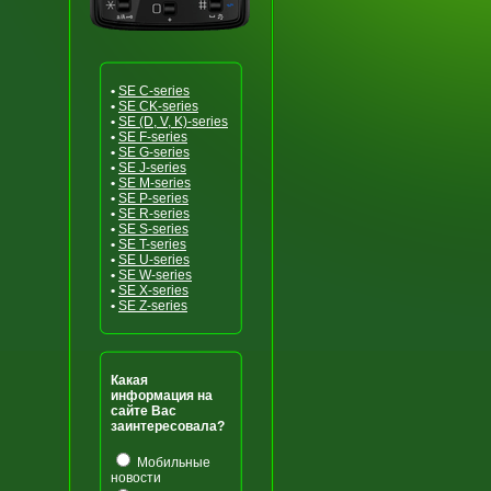
•
SE C-series
•
SE CK-series
•
SE (D, V, K)-series
•
SE F-series
•
SE G-series
•
SE J-series
•
SE M-series
•
SE P-series
•
SE R-series
•
SE S-series
•
SE T-series
•
SE U-series
•
SE W-series
•
SE X-series
•
SE Z-series
Какая
информация на
сайте Вас
заинтересовала?
Мобильные
новости