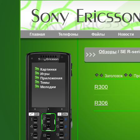
Главная
Телефоны
Файлы
Новости
Обзоры
/
SE R-ser
Картинки
Игры
Заголовок
Про
Приложения
Темы
R300
Мелодии
R306