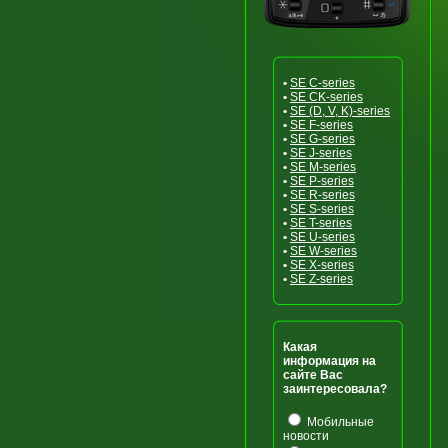
•
SE C-series
•
SE CK-series
•
SE (D, V, K)-series
•
SE F-series
•
SE G-series
•
SE J-series
•
SE M-series
•
SE P-series
•
SE R-series
•
SE S-series
•
SE T-series
•
SE U-series
•
SE W-series
•
SE X-series
•
SE Z-series
Какая
информация на
сайте Вас
заинтересовала?
Мобильные
новости