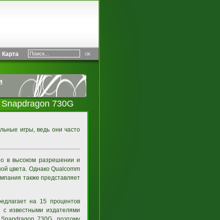
Карта
я
 Snapdragon 730G
льные игры, ведь они часто
ео в высоком разрешении и
ной цвета. Однако Qualcomm
Компания также представляет
редлагает на 15 процентов
ь с известными издателями
 Snapdragon 730G, поэтому