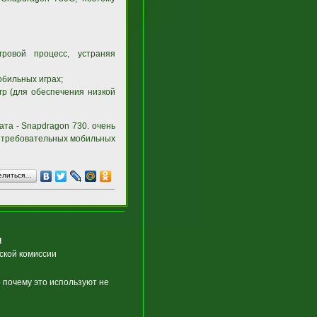
ровой процесс, устраняя
обильных играх;
гр (для обеспечения низкой
ата - Snapdragon 730. очень
х требовательных мобильных
елиться…
ы
ской комиссии
 почему это используют не