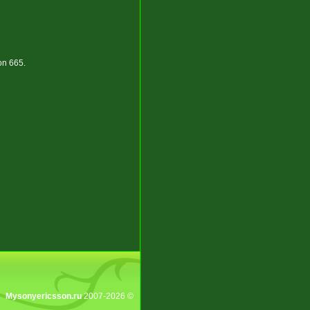
n 665.
Mysonyericsson.ru
2007-2026 ©