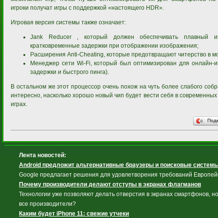
игроки получат игры с поддержкой «настоящего HDR».
Игровая версия системы также означает:
Jank Reducer , который должен обеспечивать плавный иг
кратковременные задержки при отображении изображения;
Расширения Anti-Cheating, которые предотвращают читерство в м
Менеджер сети Wi-Fi, который был оптимизирован для онлайн-и
задержки и быстрого пинга).
В остальном же этот процессор очень похож на чуть более слабого собр
интересно, насколько хорошо новый чип будет вести себя в современны
играх.
Под
Лента новостей:
Android предложит альтернативные браузеры и поисковые систем
Google предлагает решения для удовлетворения требований Европей
Почему производители делают отступы в экранах флагманов
Технологии уже позволяют делать отверстия в экранах смартфонов, но
все производители?
Каким будет iPhone 11: свежие утчеки