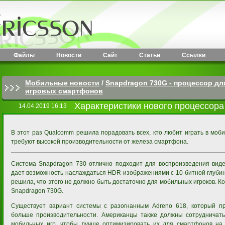
Файлы
Новости
Сайт
Статьи
Ссылки
Мобильные новости
/
Snapdragon 730G - процессор дл
игровых смартфонов
Характеристики нового процессора
14.04.2019 16:13
В этот раз Qualcomm решила порадовать всех, кто любит играть в моби
требуют высокой производительности от железа смартфона.
Система Snapdragon 730 отлично подходит для воспроизведения вид
дает возможность наслаждаться HDR-изображениями с 10-битной глуби
решила, что этого не должно быть достаточно для мобильных игроков. 
Snapdragon 730G.
Существует вариант системы с разогнанным Adreno 618, который п
больше производительности. Американцы также должны сотрудничат
мобильных игр, чтобы лучше оптимизировать их для смартфонов на