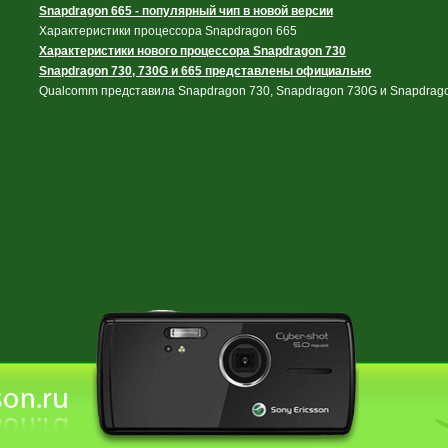
Snapdragon 665 - популярный чип в новой версии
Характеристики процессора Snapdragon 665
Характеристики нового процессора Snapdragon 730
Snapdragon 730, 730G и 665 представлены официально
Qualcomm представила Snapdragon 730, Snapdragon 730G и Snapdrago