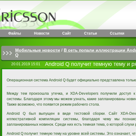
Файлы
Новости
Сайт
Статьи
Ссылки
Мобильные новости
/
В сеть попали иллюстрации And
Q
Android Q получит темную тему и 
20.01.2019 15:01
Операционная система Android Q будет официально представлена только
Между тем произошла утечка, и XDA-Developers получили доступ к
системы. Благодаря этому мы можем узнать, какие запланированы новин
Также возможно, что появится режим рабочего стола.
Android Q был выпущен в виде тестовой сборки. Сайт XDA-Deve
иллюстративной компиляции системы, благодаря чему мы познак
запланированных новинок. Среди них есть темная тема, о которой слухи
Android Q получит темную тему на уровне всей системы. Это означает, 