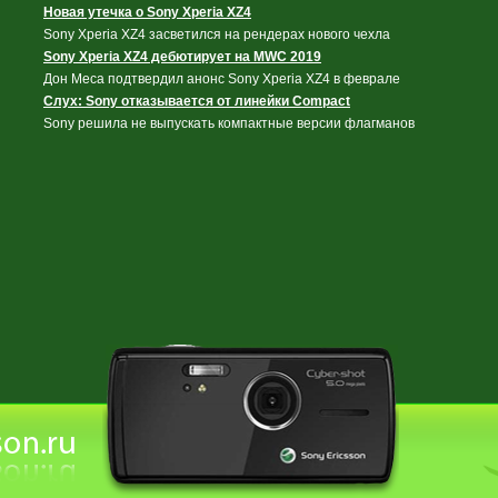
Новая утечка о Sony Xperia XZ4
Sony Xperia XZ4 засветился на рендерах нового чехла
Sony Xperia XZ4 дебютирует на MWC 2019
Дон Меса подтвердил анонс Sony Xperia XZ4 в феврале
Слух: Sony отказывается от линейки Compact
Sony решила не выпускать компактные версии флагманов