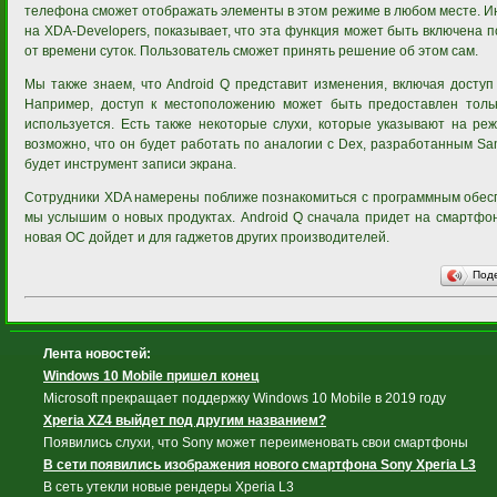
телефона сможет отображать элементы в этом режиме в любом месте. 
на XDA-Developers, показывает, что эта функция может быть включена 
от времени суток. Пользователь сможет принять решение об этом сам.
Мы также знаем, что Android Q представит изменения, включая досту
Например, доступ к местоположению может быть предоставлен тольк
используется. Есть также некоторые слухи, которые указывают на ре
возможно, что он будет работать по аналогии с Dex, разработанным Sa
будет инструмент записи экрана.
Сотрудники XDA намерены поближе познакомиться с программным обесп
мы услышим о новых продуктах. Android Q сначала придет на смартфоны
новая ОС дойдет и для гаджетов других производителей.
Под
Лента новостей:
Windows 10 Mobile пришел конец
Microsoft прекращает поддержку Windows 10 Mobile в 2019 году
Xperia XZ4 выйдет под другим названием?
Появились слухи, что Sony может переименовать свои смартфоны
В сети появились изображения нового смартфона Sony Xperia L3
В сеть утекли новые рендеры Xperia L3