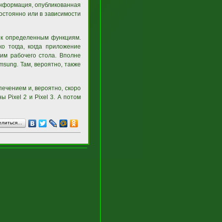
Информация, опубликованная
постоянно или в зависимости
п к определенным функциям.
о тогда, когда приложение
жим рабочего стола. Вполне
msung. Там, вероятно, также
ечением и, вероятно, скоро
 Pixel 2 и Pixel 3. А потом
елиться…