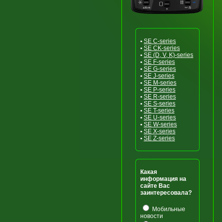
•
SE C-series
•
SE CK-series
•
SE (D, V, K)-series
•
SE F-series
•
SE G-series
•
SE J-series
•
SE M-series
•
SE P-series
•
SE R-series
•
SE S-series
•
SE T-series
•
SE U-series
•
SE W-series
•
SE X-series
•
SE Z-series
Какая
информация на
сайте Вас
заинтересовала?
Мобильные
новости