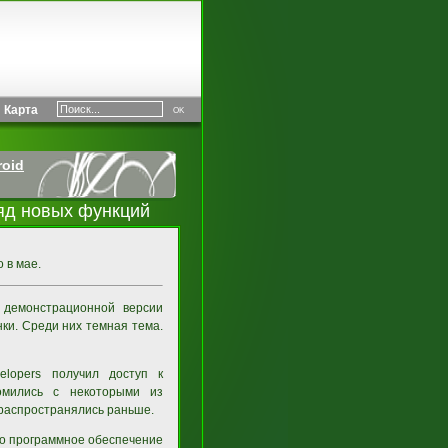
Карта
roid
ряд новых функций
 в мае.
 демонстрационной версии
ки. Среди них темная тема.
lopers получил доступ к
омились с некоторыми из
 распространялись раньше.
что программное обеспечение