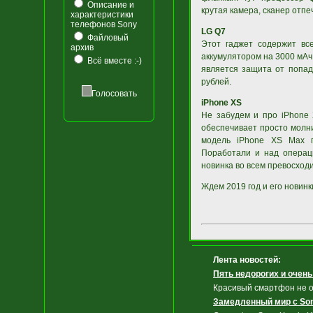
Описание и
крутая камера, сканер отпеч
характеристики
телефонов Sony
LG Q7
Файловый
Этот гаджет содержит вс
архив
аккумулятором на 3000 мАч
Всё вместе :-)
является защита от попад
рублей.
Голосовать
iPhone XS
Не забудем и про iPhone 
обеспечивает просто молн
модель iPhone XS Max п
Поработали и над операци
новинка во всем превосход
Ждем 2019 год и его новинк
Лента новостей:
Пять недорогих и очен
Красивый смартфон не о
Замедленный мир с Son