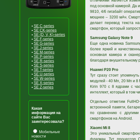
отличиями является измен
под основной камерой. Да 
9810, 4/6 гигабайт операти
мощнее – 3200 мАч. Смарт
делает перевод текста н
•
SE C-series
смартфон, который запрост
•
SE CK-series
•
SE (D, V, K)-series
Samsung Galaxy Note 9
•
SE F-series
•
SE G-series
Еще одна новинка Samsung
•
SE J-series
более яркий и качественн
•
SE M-series
основная камера и скане
•
SE P-series
благодаря внушительному 
•
SE R-series
•
SE S-series
•
SE T-series
Huawei P20 Pro
•
SE U-series
Тут сразу стоит упомянут
•
SE W-series
модулей - 40 Мп, 20 Мп и 8
•
SE X-series
Kirin 970 с 8 ядрами с ч
•
SE Z-series
интеллект, который в том 
Отдельно отметим FullHD
встроенной памяти, батаре
Какая
информация на
по сравнению с другими
сайте Вас
смартфонов на Android.
заинтересовала?
Xiaomi Mi 8
Мобильные
Это уникальный смартфон.
новости
флагман. Тут процессор 