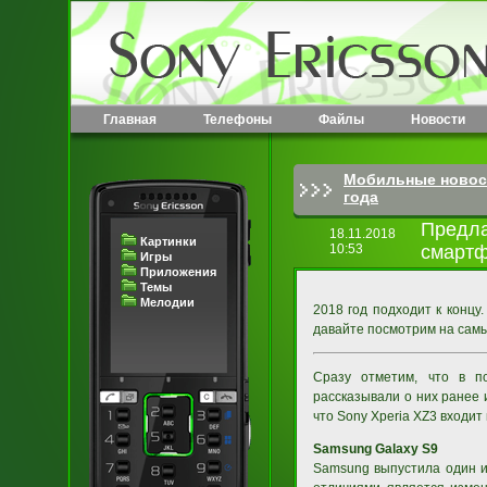
Главная
Телефоны
Файлы
Новости
Мобильные новос
года
Предла
18.11.2018
Картинки
10:53
смартф
Игры
Приложения
Темы
Мелодии
2018 год подходит к концу
давайте посмотрим на самы
Сразу отметим, что в п
рассказывали о них ранее 
что Sony Xperia XZ3 входит 
Samsung Galaxy S9
Samsung выпустила один и