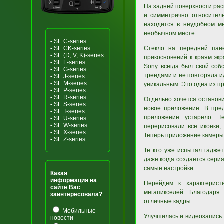
На задней поверхности рас
и симметрично относитель
находится в неудобном ме
необычном месте.
•
SE C-series
•
SE CK-series
Стекло на передней пан
•
SE (D, V, K)-series
прикосновений к краям экр
•
SE F-series
Sony всегда был свой соб
•
SE G-series
трендами и не повторяла и
•
SE J-series
•
SE M-series
уникальным. Это одна из п
•
SE P-series
•
SE R-series
Отдельно хочется останов
•
SE S-series
новое приложение. В пре
•
SE T-series
приложение устарело. Т
•
SE U-series
•
SE W-series
перерисовали все иконки,
•
SE X-series
Теперь приложение камеры
•
SE Z-series
Те кто уже испытал гадже
даже когда создается сери
самые настройки.
Какая
информация на
Перейдем к характерист
сайте Вас
мегапикселей. Благодаря
заинтересовала?
отличные кадры.
Мобильные
Улучшилась и видеозапись.
новости