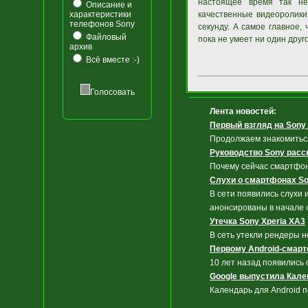
настоящее время так не
Описание и
характеристики
качественные видеоролики.
телефонов Sony
секунду. А самое главное,
Файловый
пока не умеет ни один друг
архив
Всё вместе :-)
Голосовать
Лента новостей:
Первый взгляд на Sony X
Продолжаем знакомиться
Руководство Sony расс
Почему сейчас смартфон
Слухи о смартфонах Son
В сети появились слухи
анонсированы в начале 
Утечка Sony Xperia XA3
В сеть утекли рендеры 
Первому Android-смарт
10 лет назад появились 
Google выпустила Кален
Календарь для Android 