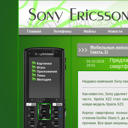
Главная
Телефоны
Файлы
Новости
Мобильные новос
(часть 1)
Предла
04.10.2018
Картинки
20:01
смартф
Игры
Приложения
Темы
Мелодии
Недавно компания Sony пре
Как известно, Sony уделяет
часто. Xperia XZ2 стал на
новую модель Xperia XZ3.
Корпус смартфона полнос
стеклом Gorilla Glass 5, д
прочнее. Все края скошены,