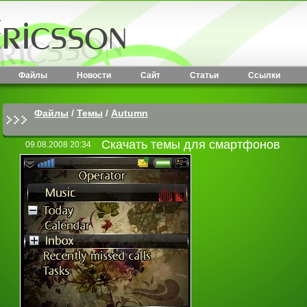
Файлы
Новости
Сайт
Статьи
Ссылки
Файлы
/
Темы
/
Autumn
Скачать темы для смартфонов
09.08.2008 20:34