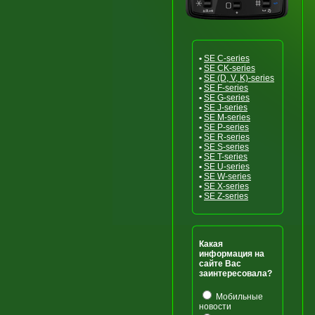
•
SE C-series
•
SE CK-series
•
SE (D, V, K)-series
•
SE F-series
•
SE G-series
•
SE J-series
•
SE M-series
•
SE P-series
•
SE R-series
•
SE S-series
•
SE T-series
•
SE U-series
•
SE W-series
•
SE X-series
•
SE Z-series
Какая
информация на
сайте Вас
заинтересовала?
Мобильные
новости