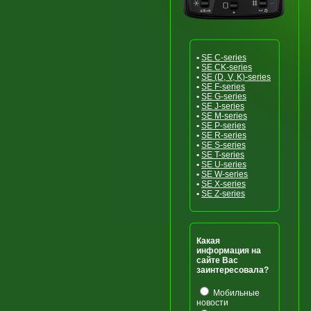
•
SE C-series
•
SE CK-series
•
SE (D, V, K)-series
•
SE F-series
•
SE G-series
•
SE J-series
•
SE M-series
•
SE P-series
•
SE R-series
•
SE S-series
•
SE T-series
•
SE U-series
•
SE W-series
•
SE X-series
•
SE Z-series
Какая
информация на
сайте Вас
заинтересовала?
Мобильные
новости