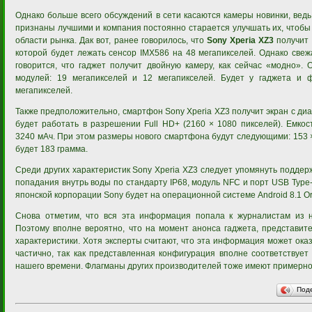
Однако больше всего обсуждений в сети касаются камеры новинки, ведь
признаны лучшими и компания постоянно старается улучшать их, чтобы 
области рынка. Дак вот, ранее говорилось, что
Sony Xperia XZ3
получит 
которой будет лежать сенсор IMX586 на 48 мегапикселей. Однако све
говорится, что гаджет получит двойную камеру, как сейчас «модно». 
модулей: 19 мегапикселей и 12 мегапикселей. Будет у гаджета и 
мегапикселей.
Также предположительно, смартфон Sony Xperia XZ3 получит экран с ди
будет работать в разрешении Full HD+ (2160 × 1080 пикселей). Емкос
3240 мАч. При этом размеры нового смартфона будут следующими: 153 ×
будет 183 грамма.
Среди других характеристик Sony Xperia XZ3 следует упомянуть поддерж
попадания внутрь воды по стандарту IP68, модуль NFC и порт USB Type
японской корпорации Sony будет на операционной системе Android 8.1 Or
Снова отметим, что вся эта информация попала к журналистам из 
Поэтому вполне вероятно, что на момент анонса гаджета, представит
характеристики. Хотя эксперты считают, что эта информация может ока
частично, так как представленная конфигурация вполне соответствуе
нашего времени. Флагманы других производителей тоже имеют примерно 
Под