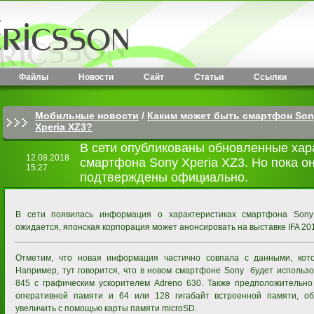
Файлы
Новости
Сайт
Статьи
Ссылки
Мобильные новости
/
Каким может быть смартфон Son
Xperia XZ3?
В сети опубликованы обновленные хар
12.08.2018
смартфона Sony Xperia XZ3. Но пока о
15:27
подтверждены официально.
В сети появилась информация о характеристиках смартфона Sony 
ожидается, японская корпорация может анонсировать на выставке IFA 20
Отметим, что новая информация частично совпала с данными, кото
Например, тут говорится, что в новом смартфоне Sony будет использ
845 с графическим ускорителем Adreno 630. Также предположительно 
оперативной памяти и 64 или 128 гигабайт встроенной памяти, о
увеличить с помощью карты памяти microSD.