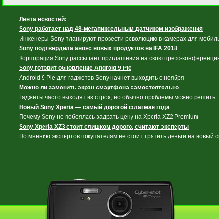
Лента новостей:
Sony работает над 48-мегапиксельным датчиком изображения
Инженеры Sony планируют провести революцию в камерах для мобиль
Sony подтвердила анонс новых продуктов на IFA 2018
Корпорация Sony рассылает приглашения на свою пресс-конференцию
Sony готовит обновление Android 9 Pie
Android 9 Pie для гаджетов Sony начнет выходить с ноября
Можно ли заменить экран смартфона самостоятельно
Гаджеты часто выходят из строя, но обычно проблемы можно решить
Новый Sony Xperia — самый дорогой флагман года
Почему Sony не побоялась задрать цену на Xperia XZ2 Premium
Sony Xperia XZ3 стоит слишком дорого, считают эксперты
По мнению экспертов покупателям не стоит тратить деньги на новый 