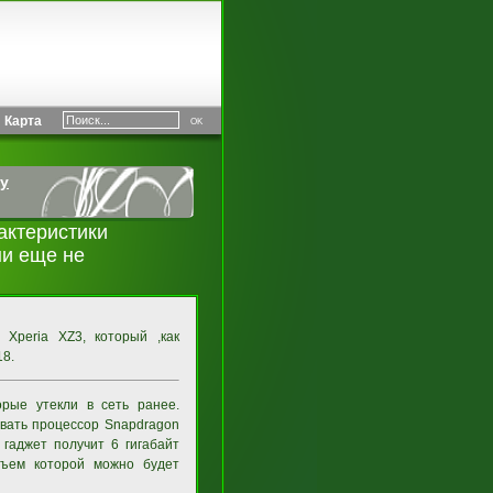
Карта
y
актеристики
ни еще не
Xperia XZ3, который ,как
18.
рые утекли в сеть ранее.
овать процессор Snapdragon
гаджет получит 6 гигабайт
бъем которой можно будет