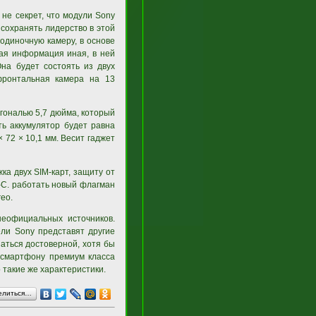
 не секрет, что модули Sony
сохранять лидерство в этой
одиночную камеру, в основе
жая информация иная, в ней
Она будет состоять из двух
фронтальная камера на 13
агональю 5,7 дюйма, который
ть аккумулятор будет равна
 72 × 10,1 мм. Весит гаджет
ка двух SIM-карт, защиту от
-C. работать новый флагман
eo.
неофициальных источников.
ели Sony представят другие
заться достоверной, хотя бы
т смартфону премиум класса
такие же характеристики.
елиться…