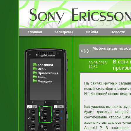
Главная
Телефоны
Файлы
Новости
Мобильные новос
В сети 
30.06.2018
Картинки
12:57
произв
Игры
Приложения
Темы
Мелодии
На сайтах крупных запад
новый смартфон в своей л
Изображений нового смартф
Как удалось выяснить жур
будет довольно мощной.
соотношение сторон 18:9
журналистам удалось узна
Android P. В настоящее