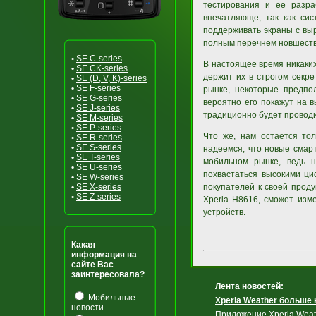
тестирования и ее разра
впечатляюще, так как си
поддерживать экраны с выр
полным перечнем новшеств
•
SE C-series
В настоящее время никаких
•
SE CK-series
держит их в строгом секр
•
SE (D, V, K)-series
•
SE F-series
рынке, некоторые предпо
•
SE G-series
вероятно его покажут на в
•
SE J-series
традиционно будет проводи
•
SE M-series
•
SE P-series
Что же, нам остается то
•
SE R-series
•
SE S-series
надеемся, что новые смар
•
SE T-series
мобильном рынке, ведь н
•
SE U-series
похвастаться высокими ци
•
SE W-series
•
SE X-series
покупателей к своей прод
•
SE Z-series
Xperia H8616, сможет изм
устройств.
Какая
информация на
сайте Вас
заинтересовала?
Лента новостей:
Мобильные
Xperia Weather больше
новости
Приложение Xperia Weat