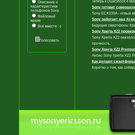
Теперь к DualShock 4 мо
Описание и
характеристики
Sony готовит совершен
телефонов Sony
Sony ECX339A - новые ми
Файловый
Sony работает над AI 
архив
Будущие смартфоны Xper
Всё вместе :-)
Sony Xperia XZ2 провер
Sony Xperia XZ2 оказал
Голосовать
прочность.
Sony Xperia XZ2 Premi
Анонс Sony Xperia XZ2 
Как делают смартфоны
Коротко о том, как соб