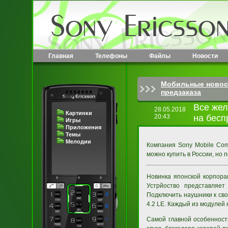
Главная
Телефоны
Файлы
Новости
Мобильные новос
предзаказа
Все жел
28.05.2018
Картинки
20:43
на бесп
Игры
Приложения
Темы
Мелодии
Компания Sony Mobile Com
можно купить в России, но 
Новинка японской корпор
Устрйоство представляет
Подключить наушники к сво
4.2 LE. Каждый из модулей
Самой главной особенност