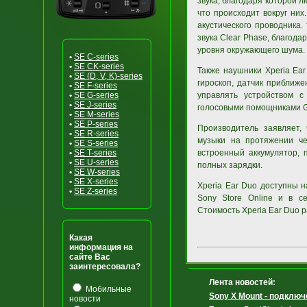
звука, благодаря которой 
что происходит вокруг ни
акустического проводника.
звука Clear Phase, благода
уровня окружающего шума.
•
SE C-series
•
SE CK-series
Также наушники Xperia Ea
•
SE (D, V, K)-series
гироскоп, датчик приближ
•
SE F-series
•
SE G-series
управлять устройством 
•
SE J-series
голосовыми помощниками Goo
•
SE M-series
•
SE P-series
Производитель заявляет,
•
SE R-series
музыки на протяжении че
•
SE S-series
•
SE T-series
встроенный аккумулятор, 
•
SE U-series
полных зарядки.
•
SE W-series
•
SE X-series
Xperia Ear Duo доступны н
•
SE Z-series
Sony Store Online и в с
Стоимость Xperia Ear Duo р
Какая
информация на
сайте Вас
заинтересовала?
Лента новостей:
Мобильные
Sony X Mount - подключ
новости