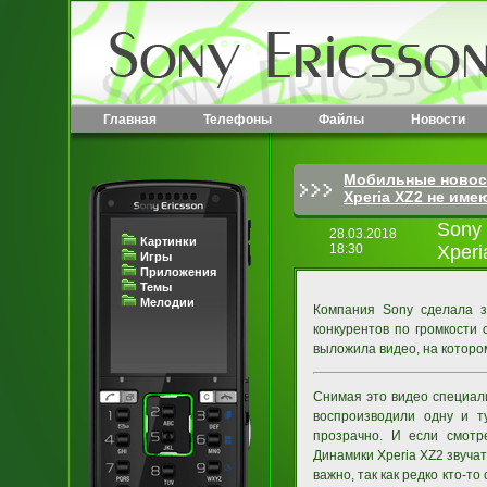
Главная
Телефоны
Файлы
Новости
Мобильные новос
Xperia XZ2 не име
Sony
28.03.2018
Картинки
18:30
Xperi
Игры
Приложения
Темы
Мелодии
Компания Sony сделала з
конкурентов по громкости
выложила видео, на котором
Снимая это видео специал
воспроизводили одну и т
прозрачно. И если смотр
Динамики Xperia XZ2 звучат
важно, так как редко кто-т