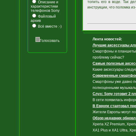
топить его в воде. Так д
Описание и
характеристики
инструкции, что поломка из
телефонов Sony
Файловый
архив
Всё вместе :-)
Лента новостей:
Голосовать
Лучшие аксессуары дл
Смартфоны и планшеты т
проблему сейчас?
Самые полезные аксес
Какие аксессуары следу
Современные смартфон
Смартфоны уже давно пе
полноценными музыкал
Слух: Sony готовит 2 п
В сети появилась информ
В Европе стартовал пре
Жители Европы могут по
Обзор недавних обновл
Xperia XZ Premium, Xper
XA1 Plus и XA1 Ultra, Xp