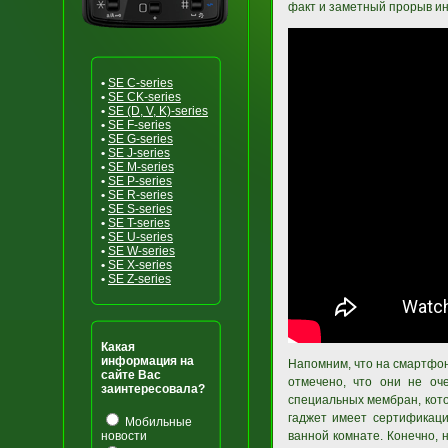
факт и заметный прорыв ин
•
SE C-series
•
SE CK-series
•
SE (D, V, K)-series
•
SE F-series
•
SE G-series
•
SE J-series
•
SE M-series
•
SE P-series
•
SE R-series
•
SE S-series
•
SE T-series
•
SE U-series
•
SE W-series
•
SE X-series
•
SE Z-series
Какая
информация на
Напомним, что на смартфон
сайте Вас
отмечено, что они не оче
заинтересовала?
специальных мембран, кот
гаджет имеет сертификаци
Мобильные
новости
ванной комнате. Конечно, 