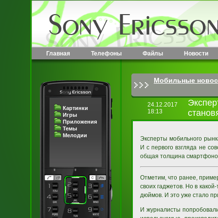
Главная
Телефоны
Файлы
Новости
Мобильные новос
Экспер
24.12.2017
Картинки
18:13
станов
Игры
Приложения
Темы
Мелодии
Эксперты мобильного рынк
И с первого взгляда не сов
общая толщина смартфонов 
Отметим, что ранее, прим
своих гаджетов. Но в како
дюймов. И это уже стало пр
И журналисты попробовали 