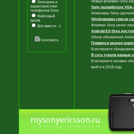
Новый флагман Sony зас
Описание и
характеристики
Sony разработала VGA-
телефонов Sony
Инженеры Sony сделали
Файловый
Опубликован список с
архив
Флагман Sony занял лиш
Всё вместе :-)
Android 8.0 Oreo доступ
Обзор обновления Androi
Голосовать
Появился рендер новог
В интернете обнаружили
В сеть утекли данные о
В интернете активно об
выйти в 2018 году