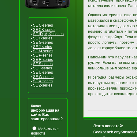
используемые производи
металла и/или стекла. Рань
Однако материалы еще не 
материалов в смартфоне. Н
•
SE C-series
материал имеет довольно х
•
SE CK-series
немного изгибаться и пот
•
SE (D, V, K)-series
фокусы не пройдут. Если к
•
SE F-series
•
SE G-series
просто лопнуть, поэтому 
•
SE J-series
делают корпус более толст
•
SE M-series
•
SE P-series
Напомним, что пару лет на
•
SE R-series
руками. Если вы не помните
•
SE S-series
•
SE T-series
чем больше был размер экра
•
SE U-series
•
SE W-series
И сегодня размеры экран
•
SE X-series
вытянутыми экранами с соо
•
SE Z-series
производителям приходит
происходить с весом гаджет
Какая
информация на
сайте Вас
заинтересовала?
Лента новостей:
Мобильные
Geekbench опубликовал
новости