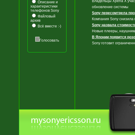
Владельцы Xperia X учас
Описание и
характеристики
обновление системы
телефонов Sony
Sony пересомтрела прог
Файловый
Компания Sony снизила 
архив
Sony назвала стоимость
Всё вместе :-)
Новые плееры, наушники 
В Японии появится роз
Голосовать
Sony готовит ограничен