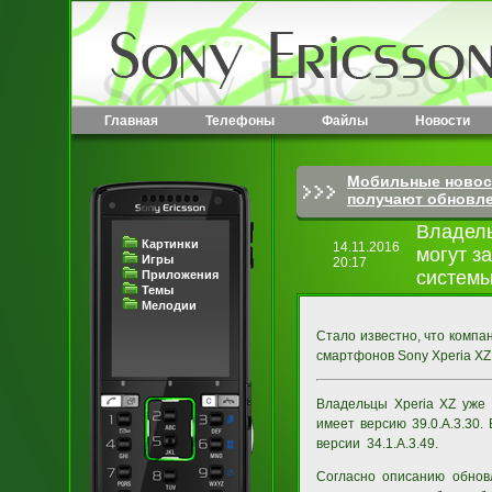
Главная
Телефоны
Файлы
Новости
Мобильные новос
получают обновл
Владель
Картинки
14.11.2016
могут з
Игры
20:17
системы
Приложения
Темы
Мелодии
Стало известно, что комп
смартфонов Sony Xperia XZ 
Владельцы Xperia XZ уже 
имеет версию 39.0.A.3.30.
версии 34.1.A.3.49.
Согласно описанию обнов