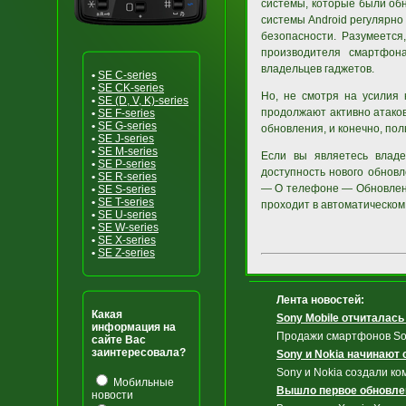
системы, которые были об
системы Android регулярно
безопасности. Разумеется
производителя смартфон
владельцев гаджетов.
•
SE C-series
•
SE CK-series
Но, не смотря на усилия 
•
SE (D, V, K)-series
продолжают активно атаков
•
SE F-series
•
SE G-series
обновления, и конечно, пол
•
SE J-series
•
SE M-series
Если вы являетесь владе
•
SE P-series
доступность нового обнов
•
SE R-series
— О телефоне — Обновление
•
SE S-series
•
SE T-series
проходит в автоматическом
•
SE U-series
•
SE W-series
•
SE X-series
•
SE Z-series
Лента новостей:
Какая
Sony Mobile отчиталась
информация на
Продажи смартфонов Son
сайте Вас
заинтересовала?
Sony и Nokia начинают
Sony и Nokia создали ко
Мобильные
Вышло первое обновлени
новости