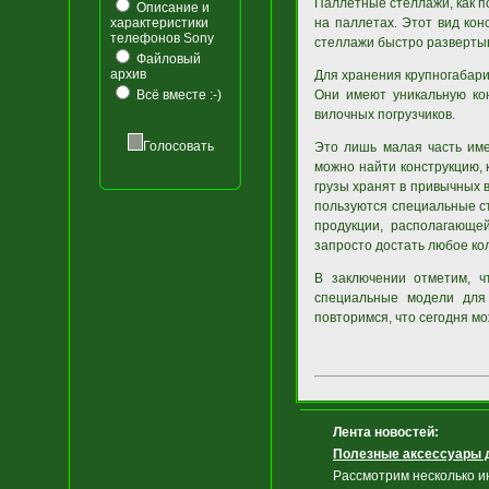
Паллетные стеллажи, как п
Описание и
характеристики
на паллетах. Этот вид кон
телефонов Sony
стеллажи быстро развертыв
Файловый
архив
Для хранения крупногабар
Всё вместе :-)
Они имеют уникальную ко
вилочных погрузчиков.
Голосовать
Это лишь малая часть им
можно найти конструкцию, 
грузы хранят в привычных 
пользуются специальные с
продукции, располагающе
запросто достать любое ко
В заключении отметим, ч
специальные модели для 
повторимся, что сегодня м
Лента новостей:
Полезные аксессуары 
Рассмотрим несколько и