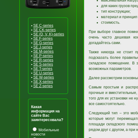
максимальная нагруз
для каких грузов пре
тип конструкции;
материал и принцип 
стоимость.
•
SE C-series
•
SE CK-series
При выборе главное помнит
•
SE (D, V, K)-series
очень часто дешевая ко
•
SE F-series
•
SE G-series
догадайтесь сами.
•
SE J-series
•
SE M-series
Также никогда не стоит 
•
SE P-series
подсказать более правиль
•
SE R-series
складское помещение. В 
•
SE S-series
•
SE T-series
возможных параметров.
•
SE U-series
•
SE W-series
Далее рассмотрим основные
•
SE X-series
•
SE Z-series
Самым простым и распро
прочные и вместительные,
того для их установки не 
все самостоятельно.
Какая
информация на
Следующий тип – это моб
сайте Вас
которые могут перемещать
заинтересовала?
площади складского помещ
рядом друг с другом, а при
Мобильные
новости