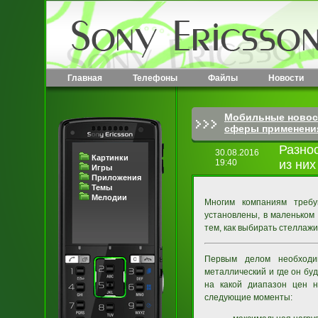
Главная
Телефоны
Файлы
Новости
Мобильные новос
сферы применени
Разно
30.08.2016
Картинки
19:40
из них
Игры
Приложения
Темы
Мелодии
Многим компаниям требу
установлены, в маленьком
тем, как выбирать стеллажи
Первым делом необходим
металлический и где он буд
на какой диапазон цен н
следующие моменты: