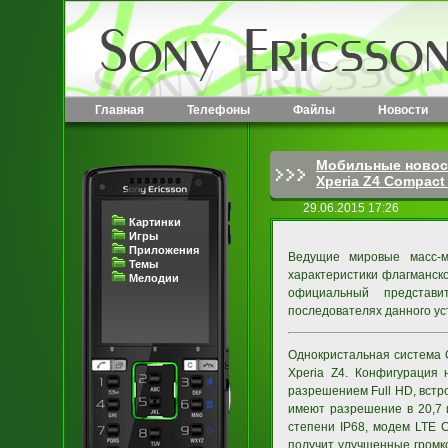
Главная
Телефоны
Файлы
Новости
Мобильные новос
Xperia Z4 Compact 
29.06.2015 17:26
Картинки
Игры
Приложения
Ведущие мировые масс-м
Темы
характеристики флагманск
Мелодии
официальный представ
последователях данного уст
Однокристальная система 
Xperia Z4. Конфигурация 
разрешением Full HD, вст
имеют разрешение в 20,7 
степени IP68, модем LTE C
получит улучшенные громко