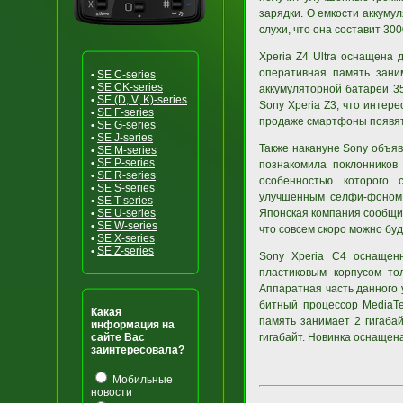
зарядки. О емкости аккуму
слухи, что она составит 300
Xperia Z4 Ultra оснащена
оперативная память зани
•
SE C-series
•
SE CK-series
аккумуляторной батареи 35
•
SE (D, V, K)-series
Sony Xperia Z3, что интере
•
SE F-series
продаже смартфоны появятс
•
SE G-series
•
SE J-series
Также накануне Sony объяв
•
SE M-series
•
SE P-series
познакомила поклонников
•
SE R-series
особенностью которого 
•
SE S-series
улучшенным селфи-фоном,
•
SE T-series
•
SE U-series
Японская компания сообщил
•
SE W-series
что совсем скоро можно бу
•
SE X-series
•
SE Z-series
Sony Xperia C4 оснащен
пластиковым корпусом то
Аппаратная часть данного
битный процессор MediaTe
Какая
память занимает 2 гигаба
информация на
сайте Вас
гигабайт. Новинка оснащена
заинтересовала?
Мобильные
новости