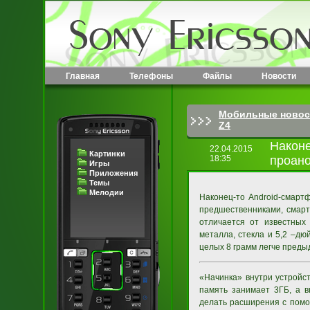
Главная
Телефоны
Файлы
Новости
Мобильные новос
Z4
Наконе
22.04.2015
Картинки
18:35
проано
Игры
Приложения
Темы
Мелодии
Наконец-то Android-смар
предшественниками, смарт
отличается от известных
металла, стекла и 5,2 –д
целых 8 грамм легче преды
«Начинка» внутри устройст
память занимает 3ГБ, а в
делать расширения с помо