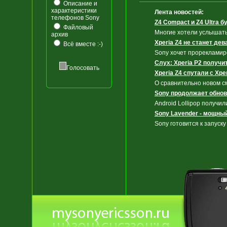
Описание и
характеристики
Лента новостей:
телефонов Sony
Z4 Compact и Z4 Ultra б
Файловый
Многие хотели услышать,
архив
Xperia Z4 не станет д
Всё вместе :-)
Sony хочет прорекламиро
Слух: Xperia P2 получи
Голосовать
Xperia Z4 спутали с Xpe
О сравнительно новом с
Sony продолжает обнов
Android Lollipop получи
Sony Lavender - мощны
Sony готовится к запуск