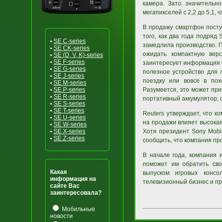
камера. Зато значительн
мегапикселей с 2,2 до 5,1,
В продажу смартфон посту
того, как два года подряд
•
SE C-series
замедлила производство. П
•
SE CK-series
ожидать компактную вер
•
SE (D, V, K)-series
•
SE F-series
заинтересует информация 
•
SE G-series
полезное устройство для 
•
SE J-series
поездку или вовсе в по
•
SE M-series
•
SE P-series
Разумеется, это может при
•
SE R-series
портативный аккумулятор, 
•
SE S-series
•
SE T-series
Reuters утверждает, что к
•
SE U-series
на продажи влияет высокая
•
SE W-series
•
SE X-series
Хотя президент Sony Mobi
•
SE Z-series
сообщить, что компания пр
В начале года, компания 
поможет им обратить сво
Какая
выпуском игровых консо
информация на
телевизионный бизнес и п
сайте Вас
заинтересовала?
Мобильные
новости