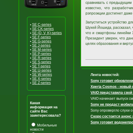
сравнивать с предыдущим у
известно, что разработчи
рэпроэкции достигнет даже
Запуститься устройство дл
•
SE C-series
Шухей Йошида, рассказал, ч
•
SE CK-series
•
SE (D, V, K)-series
что и смартфоны линейки 
•
SE F-series
Президент уверен, что дан
•
SE G-series
целях образования и вирту
•
SE J-series
•
SE M-series
•
SE P-series
•
SE R-series
•
SE S-series
•
SE T-series
•
SE U-series
•
SE W-series
Лента новостей:
•
SE X-series
Sony готовит обновлени
•
SE Z-series
Xperia Cosmos - новый
VAIO представила свой
VAIO начинает выпуск с
Какая
Sony не продаст мобил
информация на
Sony опровергло слухи 
сайте Вас
заинтересовала?
Скоро состоится анонс 
Sony готовит водонепр
Мобильные
новости