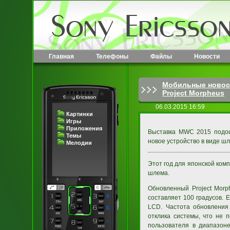
Главная
Телефоны
Файлы
Новости
Мобильные новос
Project Morpheus
06.03.2015 16:59
Картинки
Игры
Приложения
Выставка MWC 2015 подош
Темы
новое устройство в виде ш
Мелодии
Этот год для японской ком
шлема.
Обновленный Project Morp
составляет 100 градусов. 
LCD. Частота обновления
отклика системы, что не 
пользователя в диапазоне