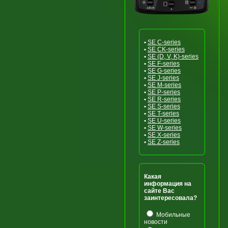
•
SE C-series
•
SE CK-series
•
SE (D, V, K)-series
•
SE F-series
•
SE G-series
•
SE J-series
•
SE M-series
•
SE P-series
•
SE R-series
•
SE S-series
•
SE T-series
•
SE U-series
•
SE W-series
•
SE X-series
•
SE Z-series
Какая
информация на
сайте Вас
заинтересовала?
Мобильные
новости