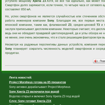
уступило мощному
Xperia Z3
.Хотя, не все так идеально, как может по
Смартфон долго заряжается, если точнее, то четыре часа от сетевого 
составляет 850 мА.
Но, успех смартфонов не является случайностью или стечением обсто
работа инженеров компании
Sony
. Благодаря им, все первые мест
японской компании, таким как, флагманский
Z3
, средне-ценовой
T3
и 
заслуги приписывают дисплеям компании. Некоторые считают, что диспл
ведь они не обладают правдивой цветопередачей, да и углы обзора не 
не менее, они очень экономичны, что и стало решающим фактором при вы
Несмотря на радужные перспективы данных устройств, компания переж
Sony
планирует сократить численность моделей смартфонов и сосре
продуктах.
Под
Лента новостей:
Project Morpheus готова на 85 процентов
Sony активно дорабатывает Project Morpheus
Sony Xperia Z3 включили под водой
Водолаз открыл и включил Sony Xperia Z3 под водой
Слух: Sony готовит Xperia Z3X