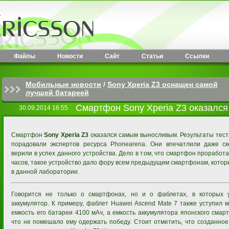
Файлы
Новости
Сайт
Статьи
Ссылки
Мобильные новости
/
Sony Xperia Z3 оснащен самой
лучшей батареей
Смартфон Sony Xperia Z3 оказался
30.09.2014 16:55
Смартфон
Sony Xperia Z3
оказался самым выносливым. Результаты тес
порадовали экспертов ресурса Phonearena. Они впечатлили даже ск
верили в успех данного устройства. Дело в том, что смартфон проработ
часов, такое устройство дало фору всем предыдущим смартфонам, котор
в данной лаборатории.
Говорится не только о смартфонах, но и о фаблетах, в которых
аккумулятор. К примеру, фаблет Huawei Ascend Mate 7 также уступил
емкость его батареи 4100 мАч, а емкость аккумулятора японского смар
что не помешало ему одержать победу. Стоит отметить, что созданно