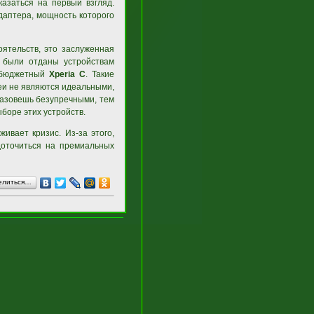
казаться на первый взгляд.
адаптера, мощность которого
ятельств, это заслуженная
а были отданы устройствам
бюджетный
Xperia C
. Такие
еи не являются идеальными,
назовешь безупречными, тем
боре этих устройств.
ивает кризис. Из-за этого,
доточиться на премиальных
елиться…