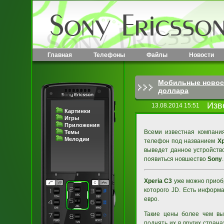
Главная
Телефоны
Файлы
Новости
Мобильные новос
доллара
Изв
13.08.2014 15:51
Картинки
Игры
Приложения
Всеми известная компан
Темы
Мелодии
телефон под названием
Xp
выведет данное устройств
появиться новшество
Sony
.
Xperia C3
уже можно приобр
которого JD. Есть информ
евро.
Такие цены более чем выг
поднять их в других стран