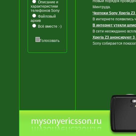
Новый порядок проведен
Описание и
характеристики
Минтруда.
телефонов Sony
Чертежи Sony Xperia Z3 
Файловый
В интернете появились ч
архив
В интернет утекли шпи
Всё вместе :-)
В сети неожиданно вспл
Xperia Z3 анонсируют 3
Голосовать
Sony собирается показат