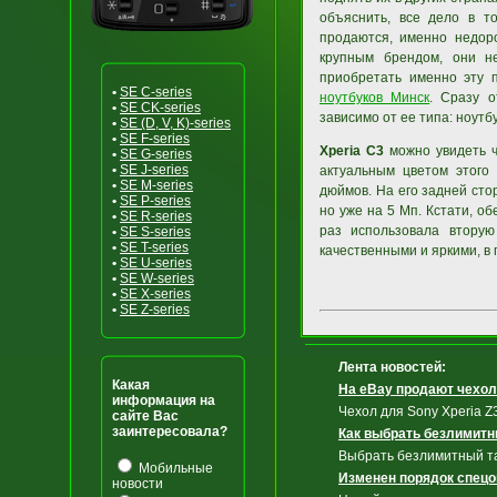
объяснить, все дело в т
продаются, именно недор
крупным брендом, они не
приобретать именно эту 
•
SE C-series
ноутбуков Минск
. Сразу о
•
SE CK-series
зависимо от ее типа: ноутб
•
SE (D, V, K)-series
•
SE F-series
Xperia C3
можно увидеть че
•
SE G-series
•
SE J-series
актуальным цветом этого
•
SE M-series
дюймов. На его задней сто
•
SE P-series
но уже на 5 Мп. Кстати, о
•
SE R-series
раз использовала вторую
•
SE S-series
•
SE T-series
качественными и яркими, в
•
SE U-series
•
SE W-series
•
SE X-series
•
SE Z-series
Лента новостей:
Какая
На eBay продают чехол 
информация на
Чехол для Sony Xperia Z
сайте Вас
заинтересовала?
Как выбрать безлимитн
Выбрать безлимитный тар
Мобильные
Изменен порядок спецо
новости