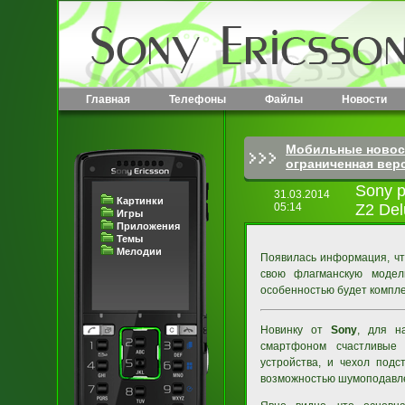
Главная
Телефоны
Файлы
Новости
Мобильные новос
ограниченная вер
Sony 
31.03.2014
Картинки
05:14
Z2 Del
Игры
Приложения
Темы
Мелодии
Появилась информация, чт
свою флагманскую моде
особенностью будет компле
Новинку от
Sony
, для н
смартфоном счастливые 
устройства, и чехол под
возможностью шумоподавл