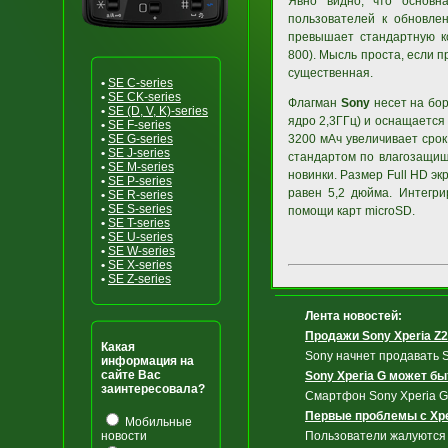
Явно видно, что основн
пользователей к обновле
превышает стандартную ко
800). Мысль проста, если п
существенная.
•
SE C-series
•
SE CK-series
Флагман
Sony
несет на бо
•
SE (D, V, K)-series
ядро 2,3ГГц) и оснащается
•
SE F-series
•
SE G-series
3200 мАч увеличивает срок
•
SE J-series
стандартом по влагозащищ
•
SE M-series
новинки. Размер Full HD эк
•
SE P-series
равен 5,2 дюйма. Интегри
•
SE R-series
•
SE S-series
помощи карт microSD.
•
SE T-series
•
SE U-series
•
SE W-series
•
SE X-series
•
SE Z-series
Лента новостей:
Продажи Sony Xperia Z2
Какая
Sony начнет продавать S
информация на
сайте Вас
Sony Xperia G может б
заинтересовала?
Смартфон Sony Xperia G 
Первые проблемы с Xpe
Мобильные
новости
Пользователи жалуются н