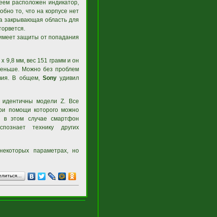
леем расположен индикатор,
обно то, что на корпусе нет
ка закрывающая область для
торвется.
е имеет защиты от попадания
x 9,8 мм, вес 151 грамм и он
 меньше. Можно без проблем
вия. В общем,
Sony
удивил
о идентичны модели Z. Все
при помощи которого можно
м, в этом случае смартфон
познает технику других
некоторых параметрах, но
елиться…