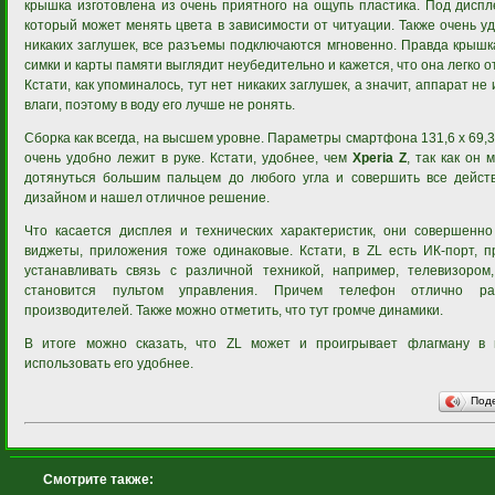
крышка изготовлена из очень приятного на ощупь пластика. Под дисп
который может менять цвета в зависимости от читуации. Также очень уд
никаких заглушек, все разъемы подключаются мгновенно. Правда крыш
симки и карты памяти выглядит неубедительно и кажется, что она легко о
Кстати, как упоминалось, тут нет никаких заглушек, а значит, аппарат н
влаги, поэтому в воду его лучше не ронять.
Сборка как всегда, на высшем уровне. Параметры смартфона 131,6 x 69,3 
очень удобно лежит в руке. Кстати, удобнее, чем
Xperia Z
, так как он
дотянуться большим пальцем до любого угла и совершить все дейст
дизайном и нашел отличное решение.
Что касается дисплея и технических характеристик, они совершенн
виджеты, приложения тоже одинаковые. Кстати, в ZL есть ИК-порт, 
устанавливать связь с различной техникой, например, телевизоро
становится пультом управления. Причем телефон отлично рас
производителей. Также можно отметить, что тут громче динамики.
В итоге можно сказать, что ZL может и проигрывает флагману в 
использовать его удобнее.
Под
Смотрите также: