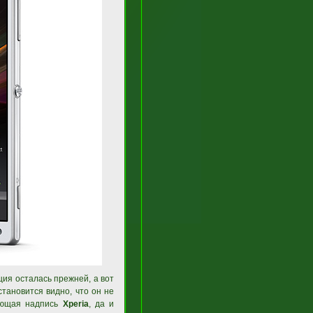
ия осталась прежней, а вот
становится видно, что он не
пающая надпись
Xperia
, да и