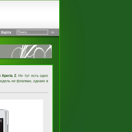
Карта
м
Xperia Z
. Но тут есть одно
модель не флагман, однако в