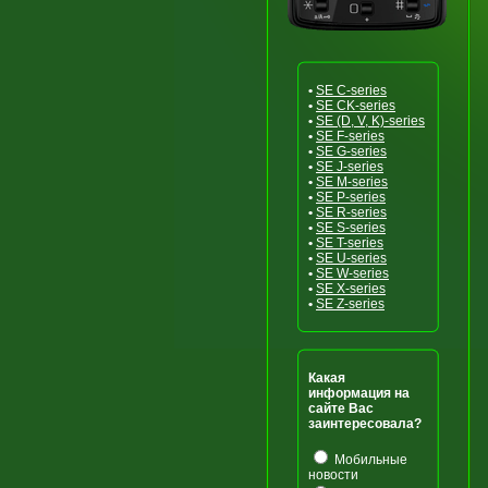
•
SE C-series
•
SE CK-series
•
SE (D, V, K)-series
•
SE F-series
•
SE G-series
•
SE J-series
•
SE M-series
•
SE P-series
•
SE R-series
•
SE S-series
•
SE T-series
•
SE U-series
•
SE W-series
•
SE X-series
•
SE Z-series
Какая
информация на
сайте Вас
заинтересовала?
Мобильные
новости