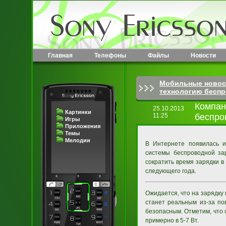
Главная
Телефоны
Файлы
Новости
Мобильные новос
технологию беспр
Компан
25.10.2013
Картинки
11:25
беспро
Игры
Приложения
Темы
Мелодии
В Интернете появилась 
системы беспроводной за
сократить время зарядки в
следующего года.
Ожидается, что на зарядку
станет реальным из-за по
безопасным. Отметим, что
примерно в 5-7 Вт.