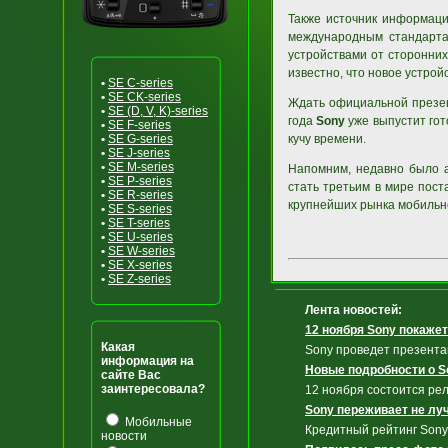
Также источник информаци
международным стандарт
устройствами от сторонни
известно, что новое устрой
•
SE C-series
•
SE CK-series
Ждать официальной презент
•
SE (D, V, K)-series
года
Sony
уже выпустит гот
•
SE F-series
•
SE G-series
кучу времени.
•
SE J-series
•
SE M-series
Напомним, недавно было а
•
SE P-series
стать третьим в мире пос
•
SE R-series
крупнейших рынка мобильно
•
SE S-series
•
SE T-series
•
SE U-series
•
SE W-series
•
SE X-series
•
SE Z-series
Лента новостей:
12 ноября Sony покажет 
Какая
Sony проведет презента
информация на
Новые подробности о So
сайте Вас
заинтересовала?
12 ноября состоится рел
Sony переживает не лу
Мобильные
Кредитный рейтинг Sony 
новости