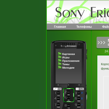
Главная
Телефоны
Фай
24.
Картинки
Игры
Приложения
Корп
Темы
Мелодии
функц