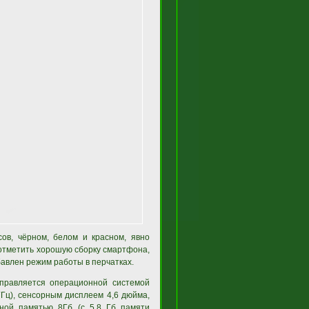
ов, чёрном, белом и красном, явно
 отметить хорошую сборку смартфона,
авлен режим работы в перчатках.
управляется операционной системой
 ГГц), сенсорным дисплеем 4,6 дюйма,
ной памятью 8Гб (с 5,8 Гб памяти