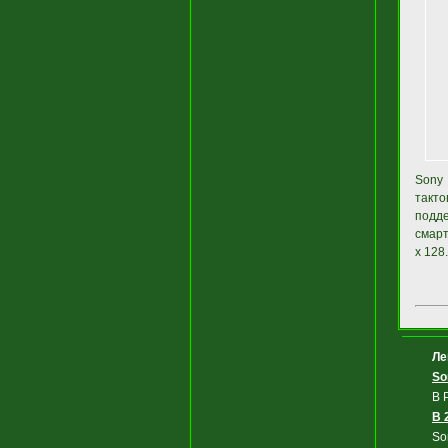
Sony 
такто
подде
смарт
x 128.
Ле
So
В 
В 
So