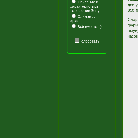
Описание и
досту
характеристики
850, 
телефонов Sony
Файловый
Смарт
архив
форм
Всё вместе :-)
аккум
часов
Голосовать