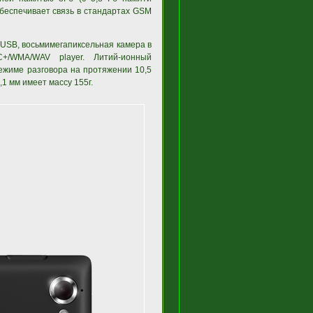
беспечивает связь в стандартах GSM
USB, восьмимегапиксельная камера в
+/WMA/WAV player. Литий-ионный
ежиме разговора на протяжении 10,5
,1 мм имеет массу 155г.