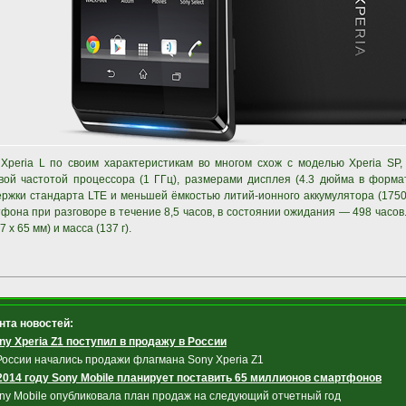
Xperia L по своим характеристикам во многом схож с моделью Xperia SP
вой частотой процессора (1 ГГц), размерами дисплея (4.3 дюйма в формат
ржки стандарта LTE и меньшей ёмкостью литий-ионного аккумулятора (1750
фона при разговоре в течение 8,5 часов, в состоянии ожидания — 498 часов
7 x 65 мм) и масса (137 г).
нта новостей:
ny Xperia Z1 поступил в продажу в России
России начались продажи флагмана Sony Xperia Z1
2014 году Sony Mobile планирует поставить 65 миллионов смартфонов
ny Mobile опубликовала план продаж на следующий отчетный год