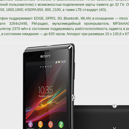
пной пользователю) с возможностью подключения карты памяти до 32 Гб. О
900, 1800,1900; HSDPA 850, 900, 2100, а также LTE-стандарт (4G).
фон поддерживает EDGE, GPRS, 3G, Bluetooth, WLAN; в оснащении — micro 
ате 3264x2448, FM-радио, мультимедийный проигрыватель MP3/eAAC
улятор 2370 мАч в состоянии поддерживать работоспособность гаджета в р
, в состоянии ожидания — до 635 часов. Аппарат при размерах 10 x 130,6 x 67