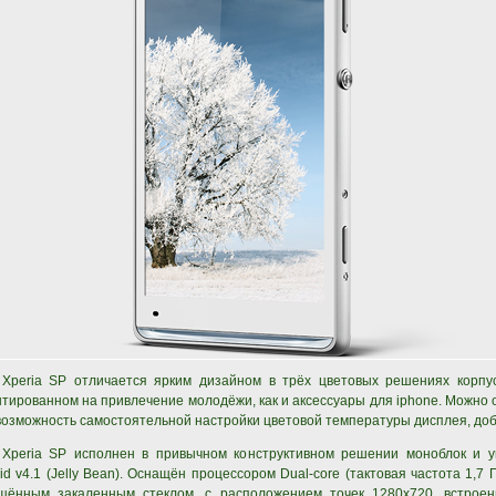
 Xperia SP отличается ярким дизайном в трёх цветовых решениях корпус
тированном на привлечение молодёжи, как и аксессуары для iphone. Можно
возможность самостоятельной настройки цветовой температуры дисплея, доб
 Xperia SP исполнен в привычном конструктивном решении моноблок и 
id v4.1 (Jelly Bean). Оснащён процессором Dual-core (тактовая частота 1,7
щённым закаленным стеклом, с расположением точек 1280x720, встроен