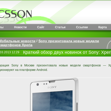
лы
Новости
Сайт
Статьи
Ссылки
Карта
Мобильные новости
/
Sony презентовала новые модели
смартфонов Xperia
Краткий обзор двух новинок от Sony: Xperi
03.2013 12:29
орация Sony в Москве презентовала новые модели смартфонов — Xp
ионируют на платформе Android.