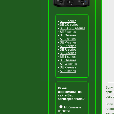
•
SE C-series
•
SE CK-series
•
SE (D, V, K)-series
•
SE F-series
•
SE G-series
•
SE J-series
•
SE M-series
•
SE P-series
•
SE R-series
•
SE S-series
•
SE T-series
•
SE U-series
•
SE W-series
•
SE X-series
•
SE Z-series
Sony
Какая
информация на
ориен
сайте Вас
есть 
заинтересовала?
Sony
Мобильные
Andro
новости
защи