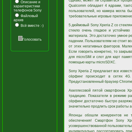
Однако, может ли справиться проц
Описание и
Qualcomm обладает 4 ядрами, такто
характеристики
телефонов Sony
пользователей, но камера могла б
Файловый
требовательные игровые приложения 
архив
5 дюймовый Sony Xperia Z со стекля
Всё вместе :-)
стекло очень гладкое и устойчиво
материала. Это достаточно умное ре
Голосовать
падении. Пользователям не стоит во
от этих негативных факторов. Мал
Если говорить конкретно, то закры
для microSIM и слот для карт памя
помощью карты microSDXC.
Sony Xperia Z предлагает все изве
сёрфинг происходит в сетях 4G.
Предустановленный браузер Chrome
Ахиллесовой пятой смартфонов Xpe
традицию. Показатели в режиме ра
сёрфинг достаточно быстро разряжа
значительно продлить срок работы а
Японцы обошли конкурентов не т
обеспечения! Смартфон Sony Xp
усовершенствованной пользовательс
индивидуально рассортировать пр