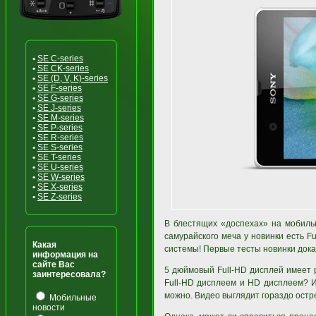
•
SE C-series
•
SE CK-series
•
SE (D, V, K)-series
•
SE F-series
•
SE G-series
•
SE J-series
•
SE M-series
•
SE P-series
•
SE R-series
•
SE S-series
•
SE T-series
•
SE U-series
•
SE W-series
•
SE X-series
•
SE Z-series
В блестящих «доспехах» на мобиль
самурайского меча у новинки есть 
Какая
системы! Первые тесты новинки дока
информация на
сайте Вас
5 дюймовый Full-HD дисплей имеет
заинтересовала?
Full-HD дисплеем и HD дисплеем? И
можно. Видео выглядит гораздо острее
Мобильные
новости