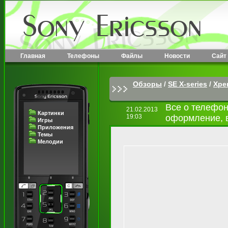
Главная
Телефоны
Файлы
Новости
Сайт
Обзоры
/
SE X-series
/
Xper
Все о телефон
21.02.2013
Картинки
19:03
оформление, в
Игры
Приложения
Темы
Мелодии