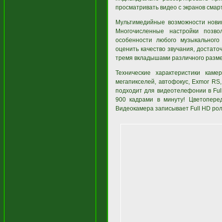
просматривать видео с экранов смар
Мультимедийные возможности новин
Многочисленные настройки позво
особенности любого музыкальног
оценить качество звучания, достат
тремя вкладышами различного разме
Технические характеристики кам
мегапикселей, автофокус, Exmor RS
подходит для видеотелефонии в Full
900 кадрами в минуту! Цветопере
Видеокамера записывает Full HD ро