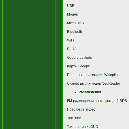
USB
Модем
Micro USB
Bluetooth
WiFi
DLNA
Google Latitude
Карты Google
Пошаговая навигация Wisepilot
Сканер штрих-кодов NeoReader
Развлечения
FM-радиоприемник с функцией RDS
Потоковое видео
YouTube
Технология xLOUD