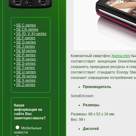
•
SE C-series
•
SE CK-series
•
SE (D, V, K)-series
•
SE F-series
•
SE G-series
•
SE J-series
•
SE M-series
•
SE P-series
Компактный смартфон
Xperia mini
был
•
SE R-series
соответствует концепции GreenHea
•
SE S-series
сохранить природные ресурсы и сокр
•
SE T-series
•
SE U-series
соответствует стандарту Energy Sta
•
SE W-series
означает сокращение потребления э
•
SE X-series
•
SE Z-series
Производитель
SonyEricsson
Размеры
Какая
информация на
сайте Вас
Размеры: 88 x 52 x 16 мм.
заинтересовала?
Вес: 99 г
Мобильные
Дисплей
новости