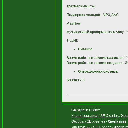
Трехмерные игры
Поддержка мелодий - MP3, AAC
PlayNow
Музыкальный проигрыватель Sony Er
TrackID
Питание
Время работы в режиме разговора: 4 
Время работы в режиме ожидания: 34
Операционная система
Android 2.3
Смотрите также:
Характеристики / SE X-series
/
Xper
Обзоры / SE X-series
/
Xperia mini
Инструкции / SE X-series
/
Xperia m