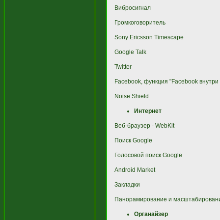
Вибросигнал
Громкоговоритель
Sony Ericsson Timescape
Google Talk
Twitter
Facebook, функция "Facebook внутри 
Noise Shield
Интернет
Веб-браузер - WebKit
Поиск Google
Голосовой поиск Google
Android Market
Закладки
Панорамирование и масштабирован
Органайзер