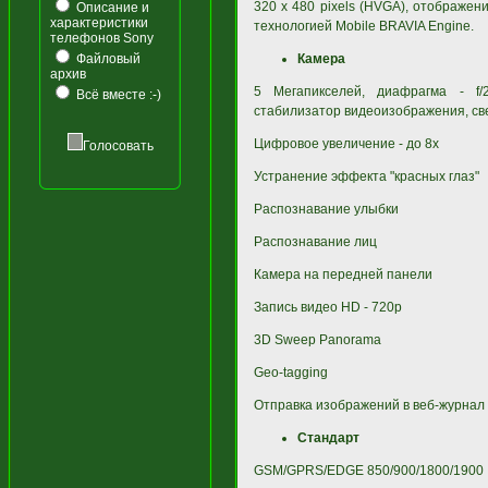
320 x 480 pixels (HVGA), отображе
Описание и
характеристики
технологией Mobile BRAVIA Engine.
телефонов Sony
Файловый
Камера
архив
5 Мегапикселей, диафрагма - f/2
Всё вместе :-)
стабилизатор видеоизображения, све
Цифровое увеличение - до 8x
Голосовать
Устранение эффекта "красных глаз"
Распознавание улыбки
Распознавание лиц
Камера на передней панели
Запись видео HD - 720p
3D Sweep Panorama
Geo-tagging
Отправка изображений в веб-журнал
Стандарт
GSM/GPRS/EDGE 850/900/1800/1900