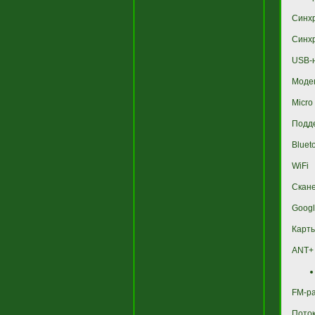
Синхр
Синх
USB-
Моде
Micro
Подд
Bluet
WiFi
Скане
Googl
Карты
ANT+ 
FM-р
Поток