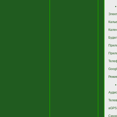
Элект
Кальк
Кале
Буди
Прило
Прило
Телеф
Googl
Режим
Аудио
Теле
aGPS
Синхр