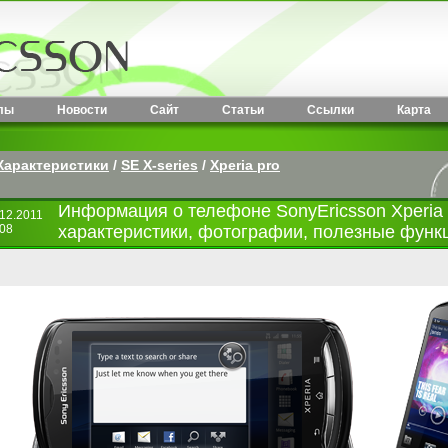
лы
Новости
Сайт
Статьи
Ссылки
Карта
Характеристики
/
SE X-series
/
Xperia pro
Информация о телефоне SonyEricsson Xperia 
.12.2011
:08
характеристики, фотографии, полезные функ