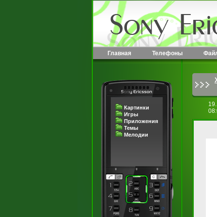
Главная
Телефоны
Фай
19
Картинки
08
Игры
Приложения
Темы
Мелодии