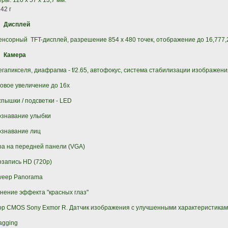
ры: 120 x 57 x 13,7 мм.
42 г
Дисплей
сенсорный TFT-дисплей, разрешение 854 x 480 точек, отображение до 16,777,
Камера
егапикселя, диафрагма - f/2.65, автофокус, система стабилизации изображени
вое увеличение до 16x
спышки / подсветки - LED
ознавание улыбки
ознавание лиц
а на передней панели (VGA)
запись HD (720p)
weep Panorama
нение эффекта "красных глаз"
р CMOS Sony Exmor R. Датчик изображения с улучшенными характеристика
agging