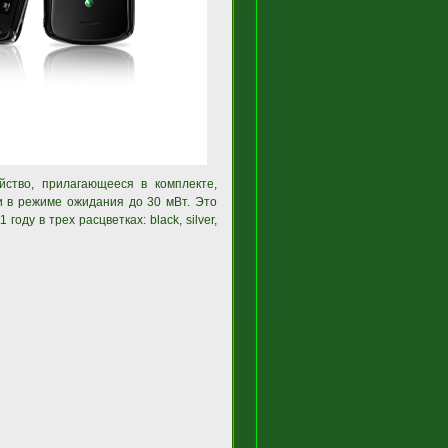
йство, прилагающееся в комплекте,
ии в режиме ожидания до 30 мВт. Это
оду в трех расцветках: black, silver,