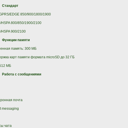
Стандарт
GPRS/EDGE 850/900/1800/1900
HSPA 800/850/1900/2100
/HSPA 900/2100
Функции памяти
енная память: 300 МБ
ржка карт памяти формата microSD до 32 ГБ
512 МБ
Работа с сообщениями
ронная почта
nt messaging
сы чата