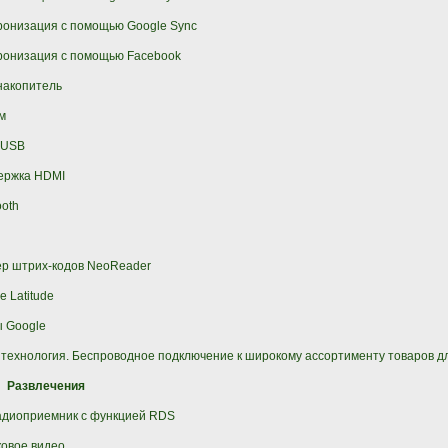
онизация с помощью Google Sync
ронизация с помощью Facebook
накопитель
м
 USB
ержка HDMI
ooth
р штрих-кодов NeoReader
e Latitude
 Google
технология. Беспроводное подключение к широкому ассортименту товаров дл
Развлечения
адиоприемник с функцией RDS
овое видео