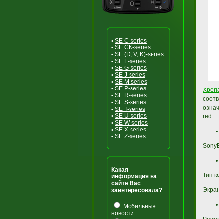
•
SE C-series
•
SE CK-series
•
SE (D, V, K)-series
•
SE F-series
•
SE G-series
•
SE J-series
•
SE M-series
•
SE P-series
Xperi
•
SE R-series
соотв
•
SE S-series
означ
•
SE T-series
•
SE U-series
red.
•
SE W-series
•
SE X-series
•
SE Z-series
SonyE
Какая
Тип к
информация на
сайте Вас
Экран
заинтересовала?
Мобильные
новости