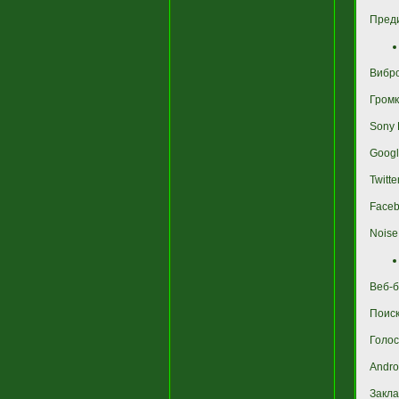
Преди
Вибр
Громк
Sony 
Googl
Twitte
Face
Noise
Веб-б
Поиск
Голос
Andro
Закла