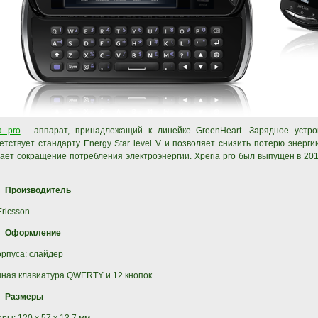
a pro
- аппарат, принадлежащий к линейке GreenHeart. Зарядное устро
етствует стандарту Energy Star level V и позволяет снизить потерю энерг
ает сокращение потребления электроэнергии. Xperia pro был выпущен в 2011 г
Производитель
ricsson
Оформление
орпуса: слайдер
ная клавиатура QWERTY и 12 кнопок
Размеры