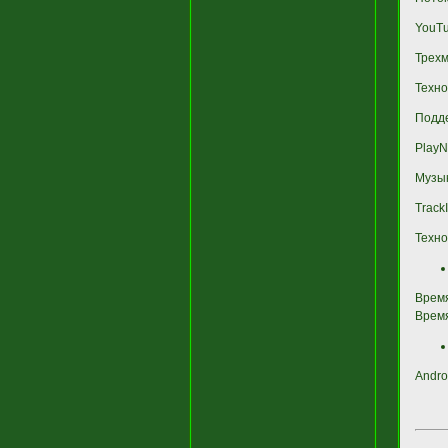
YouT
Трех
Техно
Подде
Play
Музык
Track
Техн
Время
Время
Andro