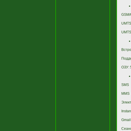
GSM/
UMTS/
UMTS
Встро
Подде
ОЗУ: 
SMS
MMS
Элект
Insta
Gmail
Сеан