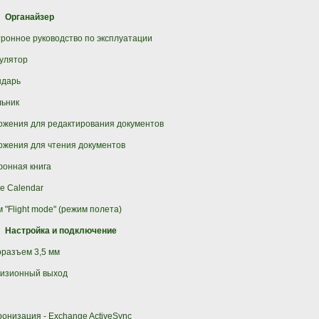
Органайзер
ронное руководство по эксплуатации
улятор
ндарь
льник
жения для редактирования документов
жения для чтения документов
онная книга
e Calendar
 "Flight mode" (режим полета)
Настройка и подключение
разъем 3,5 мм
визионный выход
онизация - Exchange ActiveSync