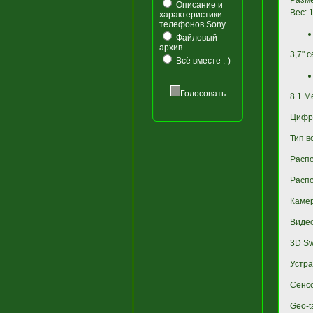
Разме
Описание и
Вес: 1
характеристики
телефонов Sony
Файловый
архив
3,7" 
Всё вместе :-)
Голосовать
8.1 М
Цифро
Тип в
Расп
Расп
Камер
Видео
3D S
Устра
Сенсо
Geo-t