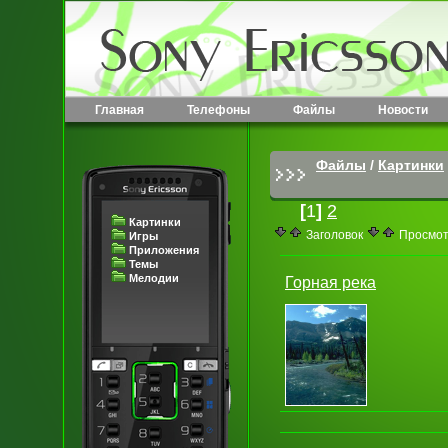
Главная
Телефоны
Файлы
Новости
Файлы
/
Картинки
[
1
]
2
Картинки
Заголовок
Просмо
Игры
Приложения
Темы
Мелодии
Горная река