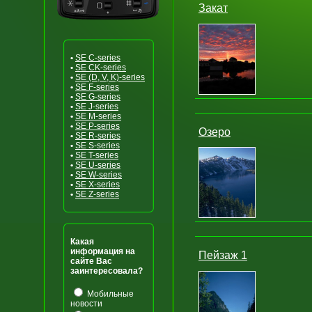
Закат
•
SE C-series
•
SE CK-series
•
SE (D, V, K)-series
•
SE F-series
•
SE G-series
•
SE J-series
•
SE M-series
•
SE P-series
Озеро
•
SE R-series
•
SE S-series
•
SE T-series
•
SE U-series
•
SE W-series
•
SE X-series
•
SE Z-series
Какая
информация на
Пейзаж 1
сайте Вас
заинтересовала?
Мобильные
новости