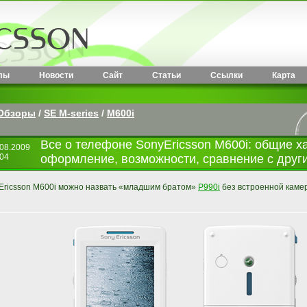
лы
Новости
Сайт
Статьи
Ссылки
Карта
Обзоры
/
SE M-series
/
M600i
Все о телефоне SonyEricsson M600i: общие х
.08.2009
:04
оформление, возможности, сравнение с друг
Ericsson M600i можно назвать «младшим братом»
P990i
без встроенной камер