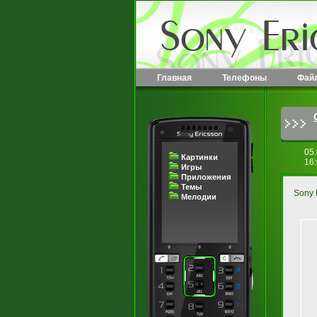
Главная
Телефоны
Фай
05
Картинки
16
Игры
Приложения
Темы
Sony 
Мелодии