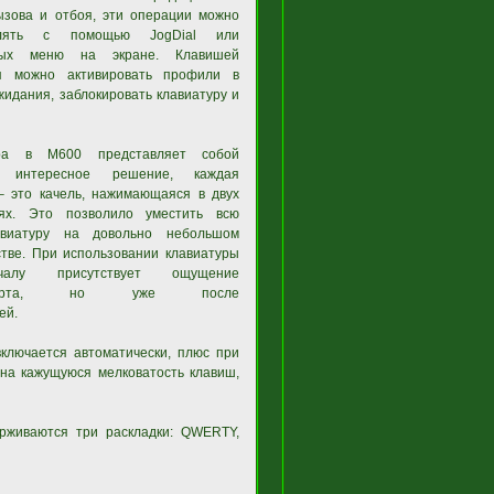
ызова и отбоя, эти операции можно
влять с помощью JogDial или
тных меню на экране. Клавишей
я можно активировать профили в
идания, заблокировать клавиатуру и
ура в M600 представляет собой
о интересное решение, каждая
– это качель, нажимающаяся в двух
ях. Это позволило уместить всю
лавиатуру на довольно небольшом
стве. При использовании клавиатуры
алу присутствует ощущение
мфорта, но уже после
ей.
ключается автоматически, плюс при
на кажущуюся мелковатость клавиш,
ерживаются три раскладки: QWERTY,