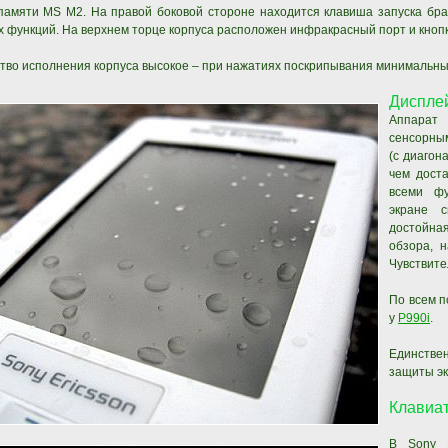
памяти MS M2. На правой боковой стороне находится клавиша запуска бра
х функций. На верхнем торце корпуса расположен инфракрасный порт и кнопк
тво исполнения корпуса высокое – при нажатиях поскрипывания минимальны
Диспле
Аппарат
сенсорны
(с диагон
чем дост
всеми фу
экране с
достойна
обзора, 
Чувствите
По всем п
у
P990i
.
Единстве
защиты эк
Клавиа
В Sony E