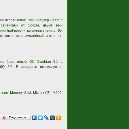
ся использовать веб-браузер Opera с
 сервисами от Google, двумя веб-
ния trial-версий дополнительного ПО.
отоков и мультимедийный интернет-
 на базе новой ОС Symbian 9.1 с
UIQ 3.0. В аппарате используется
карт Memory Stick Micro (M2). M600i
Поделиться…