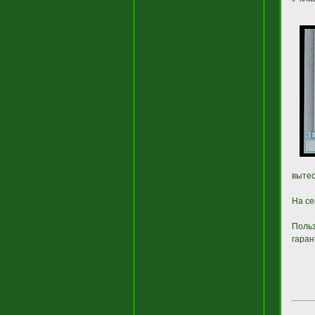
выте
На се
Польз
гаран