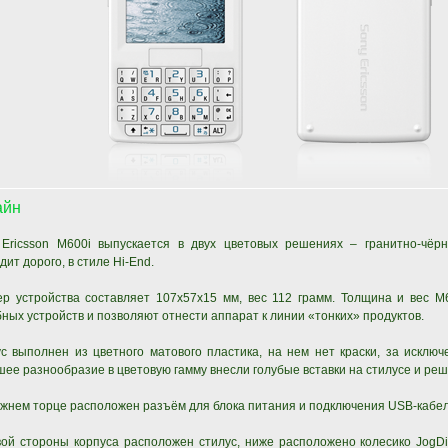
айн
 Ericsson M600i выпускается в двух цветовых решениях – гранитно-чёрн
дит дорого, в стиле Hi-End.
ер устройства составляет 107х57х15 мм, вес 112 грамм. Толщина и вес 
ных устройств и позволяют отнести аппарат к линии «тонких» продуктов.
с выполнен из цветного матового пластика, на нем нет краски, за исключ
ее разнообразие в цветовую гамму внесли голубые вставки на стилусе и реш
жнем торце расположен разъём для блока питания и подключения USB-кабел
ой стороны корпуса расположен стилус, ниже расположено колесико JogDi