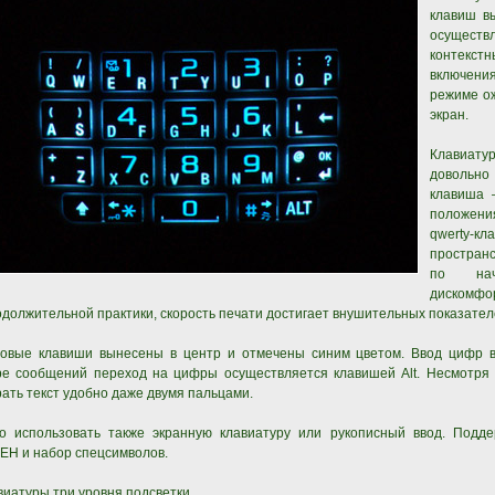
клавиш в
осущест
контекс
включени
режиме ож
экран.
Клавиат
довольн
клавиша 
положени
qwerty-к
простран
по нач
диско
должительной практики, скорость печати достигает внушительных показател
овые клавиши вынесены в центр и отмечены синим цветом. Ввод цифр в
ре сообщений переход на цифры осуществляется клавишей Alt. Несмотря 
ать текст удобно даже двумя пальцами.
о использовать также экранную клавиатуру или рукописный ввод. Подд
ЕН и набор спецсимволов.
виатуры три уровня подсветки.