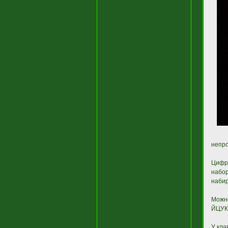
непро
Цифр
набо
набир
Можн
ЙЦУК
У кла