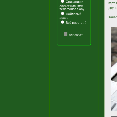
Описание и
карт 
характеристики
други
телефонов Sony
Файловый
Качес
архив
Всё вместе :-)
Голосовать