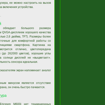
узера, ее можно настроить на вызов
а включения устройства.
.
й
 обладает большого размера
м QVGA-дисплеем хорошего качества
алью 2,6 дюйма, TFT). Размеры более
аточные для комфортной работы со
нкциями смартфона. Картинка на
мотрится отлично, цветопередача
я (до 262000 цветов), хорошие углы
на солнце дисплей не «выцветает».
льность сенсора идеальная.
оказателям экран напоминает аналог
нным минусом является отсутствие
рана, он очень быстро пачкается.
тура
ricsson M600i нет традиционных