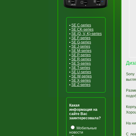
•
SE C-series
•
SE CK-series
•
SE (D, V, K)-series
•
SE F-series
•
SE G-series
•
SE J-series
•
SE M-series
•
SE P-series
•
SE R-series
Диз
•
SE S-series
•
SE T-series
•
SE U-series
Sony
•
SE W-series
выгля
•
SE X-series
•
SE Z-series
Разм
подоб
Какая
Корпу
информация на
Хорош
сайте Вас
заинтересовала?
На ни
Мобильные
новости
С лев