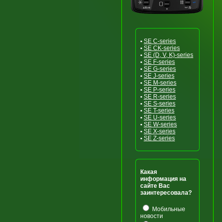
•
SE C-series
•
SE CK-series
•
SE (D, V, K)-series
•
SE F-series
•
SE G-series
•
SE J-series
•
SE M-series
•
SE P-series
•
SE R-series
•
SE S-series
•
SE T-series
•
SE U-series
•
SE W-series
•
SE X-series
•
SE Z-series
Какая
информация на
сайте Вас
заинтересовала?
Мобильные
новости