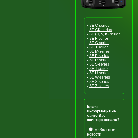
•
SE C-series
•
SE CK-series
•
SE (D, V, K)-series
•
SE F-series
•
SE G-series
•
SE J-series
•
SE M-series
•
SE P-series
•
SE R-series
•
SE S-series
•
SE T-series
•
SE U-series
•
SE W-series
•
SE X-series
•
SE Z-series
Какая
информация на
сайте Вас
заинтересовала?
Мобильные
новости