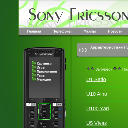
Главная
Телефоны
Файлы
Новости
Характеристики
/
Картинки
Игры
Заголовок
Про
Приложения
Темы
U1 Satio
Мелодии
U10 Aino
U100 Yari
U5 Vivaz