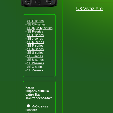
U8 Vivaz Pro
•
SE C-series
•
SE CK-series
•
SE (D, V, K)-series
•
SE F-series
•
SE G-series
•
SE J-series
•
SE M-series
•
SE P-series
•
SE R-series
•
SE S-series
•
SE T-series
•
SE U-series
•
SE W-series
•
SE X-series
•
SE Z-series
Какая
информация на
сайте Вас
заинтересовала?
Мобильные
новости