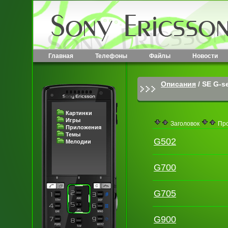
Главная
Телефоны
Файлы
Новости
Описания
/
SE G-se
Картинки
Игры
Заголовок
Про
Приложения
Темы
G502
Мелодии
G700
G705
G900