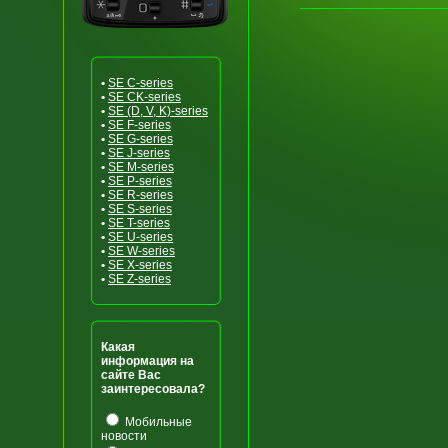
•
SE C-series
•
SE CK-series
•
SE (D, V, K)-series
•
SE F-series
•
SE G-series
•
SE J-series
•
SE M-series
•
SE P-series
•
SE R-series
•
SE S-series
•
SE T-series
•
SE U-series
•
SE W-series
•
SE X-series
•
SE Z-series
Какая
информация на
сайте Вас
заинтересовала?
Мобильные
новости