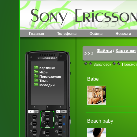
Главная
Телефоны
Файлы
Новости
Файлы
/
Картинки
Заголовок
Просмо
Картинки
Игры
Приложения
Babe
Темы
Мелодии
Beach baby