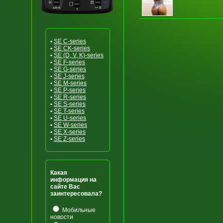
•
SE C-series
•
SE CK-series
•
SE (D, V, K)-series
•
SE F-series
•
SE G-series
•
SE J-series
•
SE M-series
•
SE P-series
•
SE R-series
•
SE S-series
•
SE T-series
•
SE U-series
•
SE W-series
•
SE X-series
•
SE Z-series
Какая
информация на
сайте Вас
заинтересовала?
Мобильные
новости