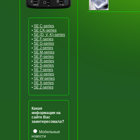
•
SE C-series
•
SE CK-series
•
SE (D, V, K)-series
•
SE F-series
•
SE G-series
•
SE J-series
•
SE M-series
•
SE P-series
•
SE R-series
•
SE S-series
•
SE T-series
•
SE U-series
•
SE W-series
•
SE X-series
•
SE Z-series
Какая
информация на
сайте Вас
заинтересовала?
Мобильные
новости