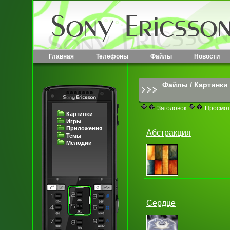
Главная
Телефоны
Файлы
Новости
Файлы
/
Картинки
Заголовок
Просмо
Картинки
Игры
Приложения
Абстракция
Темы
Мелодии
Сердце