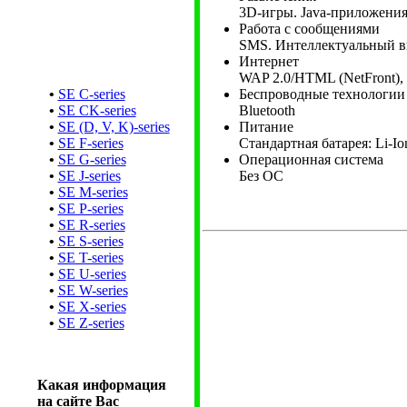
3D-игры. Java-приложения.
Работа с сообщениями
SMS. Интеллектуальный в
Интернет
WAP 2.0/HTML (NetFront),
•
SE C-series
Беспроводные технологии
•
SE CK-series
Bluetooth
•
SE (D, V, K)-series
Питание
•
SE F-series
Стандартная батарея: Li-Io
•
SE G-series
Операционная система
•
SE J-series
Без ОС
•
SE M-series
•
SE P-series
•
SE R-series
•
SE S-series
•
SE T-series
•
SE U-series
•
SE W-series
•
SE X-series
•
SE Z-series
Какая информация
на сайте Вас