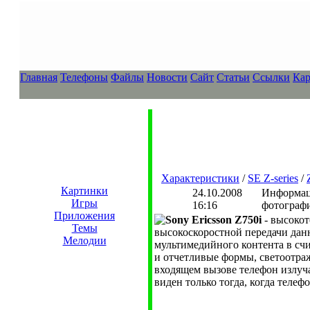
Главная
Телефоны
Файлы
Новости
Сайт
Статьи
Ссылки
Кар
Характеристики
/
SE Z-series
/
Картинки
24.10.2008
Информаци
Игры
16:16
фотографи
Приложения
Sony Ericsson Z750i
- высокот
Темы
высокоскоростной передачи дан
Мелодии
мультимедийного контента в счи
и отчетливые формы, светоотраж
входящем вызове телефон излуч
виден только тогда, когда телеф