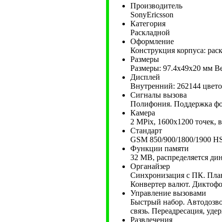
Производитель
SonyEricsson
Категория
Раскладной
Оформление
Конструкция корпуса: рас
Размеры
Размеры: 97.4x49x20 мм Ве
Дисплей
Внутренний: 262144 цвето
Сигналы вызова
Полифония. Поддержка ф
Камера
2 MPix, 1600x1200 точек, 
Стандарт
GSM 850/900/1800/1900 
Функции памяти
32 MB, распределяется ди
Органайзер
Синхронизация с ПК. План
Конвертер валют. Диктофо
Управление вызовами
Быстрый набор. Автодозво
связь. Переадресация, уде
Развлечения